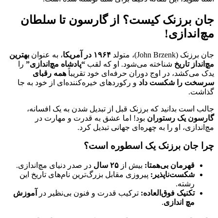
جان برزنک کیست؟ از گارسون تا سلطان
مچ‌اندازی!
جان برزنک (John Brzenk)، متولد
۱۹۶۴ در آمریکا
، به عنوان
بهترین
مچ‌انداز تاریخ
شناخته می‌شود. او که لقب
“پادشاه مچ‌اندازی”
را
یدک می‌کشد، در اوج دوران حرفه‌ای خود تقریباً
همه رقبای
سرسخت را شکست داد
و رکوردهای خیره‌کننده‌ای از خود به جا
گذاشت.
جالب است بدانید که برزنک قبل از تبدیل شدن به یک افسانه،
گارسون یک رستوران
بود! اما عشق به قدرت و مهارت در
مچ‌اندازی، او را به چهره‌ای جهانی تبدیل کرد.
چرا جان برزنک یک اسطوره است؟
قهرمان بی‌همتا:
بیش از
۲۵ سال
در صدر دنیای مچ‌اندازی.
شکست‌ناپذیر:
پیروزی مقابل بزرگ‌ترین نام‌های تاریخ این
رشته.
تکنیک فوق‌العاده:
ترکیب قدرت و فنون بی‌نظیر در
آموزش
مچ اندازی
.