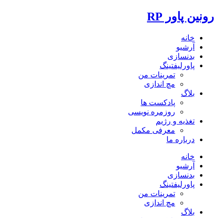
رونین پاور RP
خانه
آرشیو
بدنسازی
پاورلیفتینگ
تمرینات من
مچ اندازی
بلاگ
پادکست ها
روزمره نویسی
تغذیه و رژیم
معرفی مکمل
درباره ما
خانه
آرشیو
بدنسازی
پاورلیفتینگ
تمرینات من
مچ اندازی
بلاگ