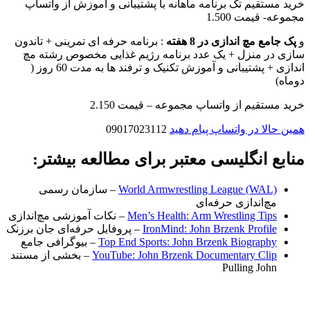
خرید مستقیم تک برنامه ماهانه با پشتیبانی و آموزش از واتساپ
مجموعه- قیمت 1.500
و
پک جامع مچ اندازی در 8 هفته
: برنامه حرفه ای تمرینی + تاندون
سازی در منزل + یک عدد برنامه رژیم غذایی مخصوص رشته مچ
اندازی + پشتیبانی و آموزش تکنیک و ترفند ها به مدت 60 روز (
دوماه)
خرید مستقیم از واتساپ مجموعه – قیمت 2.150
همین حالا در واتساپ پیام دهید
09017023112
منابع انگلیسی معتبر برای مطالعه بیشتر:
World Armwrestling League (WAL)
– سازمان رسمی
مچ‌اندازی حرفه‌ای
Men’s Health: Arm Wrestling Tips
– نکات آموزشی مچ‌اندازی
IronMind: John Brzenk Profile
– پروفایل حرفه‌ای جان برزنک
Top End Sports: John Brzenk Biography
– بیوگرافی جامع
YouTube: John Brzenk Documentary Clip
– بخشی از مستند
Pulling John