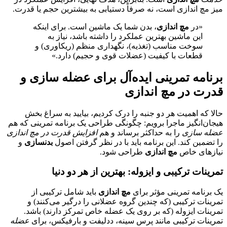
میز مچ اندازی است، نه صرفاً دستیابی به بیشترین حجم یا قدرت.
«در
مچ اندازی
، بدن شما یک ماشین است. برای اینکه
این ماشین بهترین عملکرد را داشته باشد، نیاز به
سوخت مناسب (تغذیه)، نگهداری منظم (ریکاوری) و
قطعات با کیفیت (عضلات قوی و حجیم) دارد.»
برنامه تمرینی ایده‌آل برای عضله سازی و
قدرت در مچ اندازی
حالا که اهمیت هر دو جنبه را درک کردیم، بیایید به سراغ بخش
هیجان‌انگیز ماجرا برویم: چگونگی طراحی یک برنامه تمرینی که هم
عضله سازی
را به حداکثر برساند و هم
افزایش قدرت در مچ اندازی
را تضمین کند. این برنامه باید با در نظر گرفتن اصول
بدنسازی
و
نیازهای خاص
مچ اندازی
طراحی شود.
تمرینات ترکیبی و ایزوله: بهترین از هر دو دنیا
یک برنامه تمرینی مؤثر برای
مچ اندازی
باید شامل ترکیبی از
تمرینات ترکیبی (که چندین گروه عضلانی را درگیر می‌کنند) و
تمرینات ایزوله (که بر روی یک عضله خاص تمرکز دارند) باشد.
تمرینات ترکیبی مانند پرس سینه، ددلیفت و بارفیکس، برای
عضله