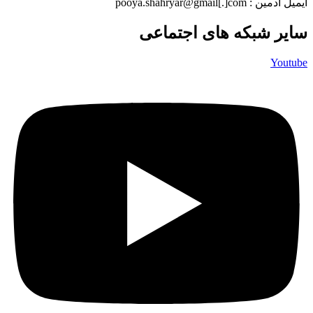
ایمیل ادمین : pooya.shahryar@gmail[.]com
سایر شبکه های اجتماعی
Youtube