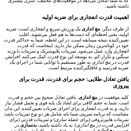
که به شما امکان می‌دهد در موقعیت‌های مختلف، کنترل بیشتری
داشته باشید.
اهمیت قدرت انفجاری برای ضربه اولیه
از طرف دیگر،
مچ اندازی
یک ورزش سریع و انفجاری است. ضربه
اولیه، یعنی لحظه‌ای که دست‌ها به هم قفل می‌شوند، اغلب
تعیین‌کننده نتیجه مسابقه است. در این لحظه، شما به حداکثر قدرت
خود در کوتاه‌ترین زمان ممکن نیاز دارید. اینجاست که قدرت
انفجاری وارد عمل می‌شود. تمرینات پلایومتریک و تمرینات با وزنه
سنگین و تکرار کم، به توسعه این نوع قدرت کمک می‌کنند.
افزایش
قدرت در مچ اندازی
به طور مستقیم با توانایی شما در اجرای یک
ضربه قدرتمند و غافلگیرکننده مرتبط است.
یافتن تعادل طلایی: حجم برای قدرت، قدرت برای
پیروزی
کلید موفقیت در
مچ اندازی
، یافتن تعادل صحیح بین حجم و قدرت
است. شما به حجم کافی برای ایجاد یک پایه قوی و تحمل فشار نیاز
دارید، و به قدرت انفجاری برای اجرای ضربات تعیین‌کننده. این بدان
معناست که برنامه تمرینی شما باید شامل هر دو نوع تمرینات باشد:
تمرینات هایپرتروفی (برای
عضله سازی
) و تمرینات قدرتی (برای
افزایش قدرت در مچ اندازی
). به یاد داشته باشید،
بدنسازی
در
خدمت
مچ اندازی
است. بنابراین، هدف نهایی، افزایش عملکرد در