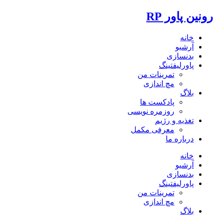
رونین پاور RP
خانه
آرشیو
بدنسازی
پاورلیفتینگ
تمرینات من
مچ اندازی
بلاگ
پادکست ها
روزمره نویسی
تغذیه و رژیم
معرفی مکمل
درباره ما
خانه
آرشیو
بدنسازی
پاورلیفتینگ
تمرینات من
مچ اندازی
بلاگ