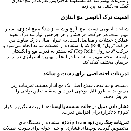
و تمرینات پیشرفته که مستقیماً به
افزایش قدرت در مچ اندازی
کمک می‌کنند، می‌پردازیم.
اهمیت درک آناتومی مچ اندازی
شناخت آناتومی دست، مچ، آرنج و شانه از دیدگاه
مچ اندازی
، بسیار
مهم است. هر حرکت، هر فشار و هر چرخش، نیازمند درک نحوه
عملکرد عضلات و مفاصل است. به عنوان مثال، درک تفاوت بین
حرکت “رول” (Roll) که با استفاده از عضلات ساعد انجام می‌شود و
حرکت “تاپ رول” (Top Roll) که بیشتر به قدرت مچ و انگشتان
وابسته است، می‌تواند به شما در انتخاب بهترین استراتژی در برابر
حریفان مختلف کمک کند.
تمرینات اختصاصی برای دست و ساعد
دست‌ها و ساعدها، سلاح اصلی یک مچ انداز هستند. تمرینات زیر
می‌توانند به طور قابل توجهی قدرت و استقامت این نواحی را
افزایش دهند:
فشار دادن دمبل در حالت نشسته یا ایستاده:
با وزنه سنگین و تکرار
کم (۴-۶ تکرار) برای افزایش قدرت.
تمرینات چنگ زدن (Grip Training):
استفاده از دستگاه‌های
مخصوص گریپ، توپ‌های فشاری، و حتی حوله برای تقویت عضلات