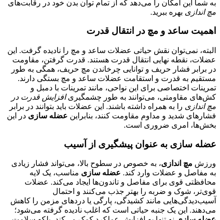
به شما این امکان را می‌دهد که از تمام توان بدن خود در رقابت‌های
مچ اندازی
بهره ببرید.
اهمیت ساعد و مچ در انتقال قدرت
البته، نمی‌توان نقش حیاتی عضلات ساعد و مچ را نادیده گرفت. این
عضلات، نقطه نهایی انتقال قدرت هستند. قدرت گرفتن، مقاومت
در برابر فشار حریف و توانایی چرخاندن مچ حریف، همگی به طور
مستقیم به قدرت و استقامت عضلات ساعد و مچ بستگی دارند.
تمرینات اختصاصی برای این نواحی، مانند تمرینات با دمبل و
کش‌های مقاومتی، می‌توانند به طور چشمگیری
افزایش قدرت در
مچ اندازی
را به همراه داشته باشند. این عضلات باید بتوانند در برابر
فشارهای شدید و مداوم مقاومت کنند، بنابراین
عضله سازی
در این
بخش‌ها، امری ضروری است.
عضله سازی به عنوان پیشگیری از آسیب
ورزش
مچ اندازی
، به خصوص در سطوح بالا، می‌تواند فشار زیادی
به مفاصل و عضلات وارد کند.
عضله سازی
مناسب، یک لایه
محافظتی قوی برای مفاصل و تاندون‌ها ایجاد می‌کند. عضلات
قوی‌تر، شوک و ضربه را بهتر جذب می‌کنند و احتمال
آسیب‌دیدگی‌هایی مانند کشیدگی، پارگی یا دردهای مزمن را کاهش
می‌دهند. این یک جنبه حیاتی است که اغلب نادیده گرفته می‌شود؛
عضله سازی
نه تنها به افزایش عملکرد کمک می‌کند، بلکه سلامت