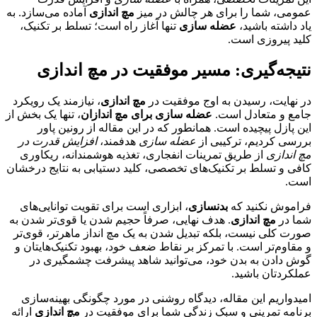
عمومی، شما را برای هر چالش در میز
مچ اندازی
آماده می‌سازد. به
یاد داشته باشید،
عضله سازی
تنها آغاز راه است؛ تسلط بر تکنیک،
کلید پیروزی است.
نتیجه‌گیری: مسیر موفقیت در مچ اندازی
در نهایت، رسیدن به اوج موفقیت در
مچ اندازی
، نیازمند یک رویکرد
جامع و متعادل است.
عضله سازی برای مچ اندازان
، تنها یک بخش از
این پازل پیچیده است. همانطور که در این مقاله از رونین پاور
بررسی کردیم، ترکیبی از
عضله سازی
هدفمند،
افزایش قدرت در
مچ اندازی
از طریق تمرینات انفجاری، تغذیه هوشمندانه، ریکاوری
کافی و تسلط بر تکنیک‌های تخصصی، کلید دستیابی به نتایج درخشان
است.
فراموش نکنید که
بدنسازی
، ابزاری است برای تقویت توانایی‌های
شما در
مچ اندازی
. هدف نهایی، صرفاً حجیم شدن یا قوی‌تر شدن به
صورت کلی نیست، بلکه تبدیل شدن به یک مچ انداز ماهرتر، قوی‌تر
و مقاوم‌تر است. با تمرکز بر نقاط ضعف خود، بهبود تکنیک‌هایتان و
گوش دادن به بدن خود، می‌توانید شاهد پیشرفت چشمگیری در
عملکردتان باشید.
امیدواریم این مقاله، دیدگاه روشنی در مورد چگونگی بهینه‌سازی
برنامه تمرینی و سبک زندگی شما برای موفقیت در
مچ اندازی
ارائه