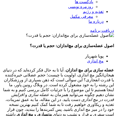
پادکست ها
روزمره نویسی
تغذیه و رژیم
معرفی مکمل
درباره ما
دریافت برنامه
اصول عضله‌سازی برای مچ‌اندازان: حجم یا قدرت؟
پویا شهریار
مچ اندازی
عضله سازی برای مچ اندازان
، آیا تا به حال فکر کرده‌اید که در دنیای
هیجان‌انگیز مچ اندازی، اولویت با چیست؛ حجم عضلانی خیره‌کننده
یا قدرت انفجاری؟ این سوالی است که ذهن بسیاری از ورزشکاران
این رشته را به خود مشغول کرده است. در وبلاگ رونین پاور، ما
اینجا هستیم تا این موضوع را با جزئیات کامل بررسی کنیم و به شما
نشان دهیم چگونه می‌توانید همزمان به
عضله سازی
و
افزایش
قدرت در مچ اندازی
دست یابید. در این مقاله، ما به عمق تمرینات،
تغذیه و ریکاوری خواهیم رفت تا به شما کمک کنیم بهترین نسخه
خود را در میز مچ اندازی باشید. پس کمربندها را ببندید، چون قرار
است سفری پرفراز و نشیب به دنیای
بدنسازی
و
مچ اندازی
داشته