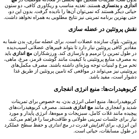
اندازی
و
بدنسازی
هستند. تغذیه مناسب و ریکاوری کافی، دو ستون
حیاتی دیگر هستند که نمی‌توان آن‌ها را نادیده گرفت. بدون این دو،
حتی بهترین برنامه تمرینی نیز نتایج مطلوبی به همراه نخواهد داشت.
نقش پروتئین در عضله سازی
پروتئین، بلوک سازنده عضلات است. برای
عضله سازی
، بدن شما به
مقادیر کافی پروتئین نیاز دارد تا بتواند فیبرهای عضلانی آسیب‌دیده
در طول تمرین را ترمیم و بازسازی کند. ورزشکاران
مچ اندازی
باید
به مصرف منابع پروتئینی با کیفیت مانند گوشت قرمز، مرغ، ماهی،
تخم مرغ و لبنیات توجه ویژه‌ای داشته باشند. مصرف مکمل‌های
پروتئینی نیز می‌تواند در مواقعی که تامین پروتئین از طریق غذا
دشوار است، مفید باشد.
کربوهیدرات‌ها: منبع انرژی انفجاری
کربوهیدرات‌ها، منبع اصلی انرژی بدن، به خصوص برای تمرینات
شدید و انفجاری مانند
مچ اندازی
هستند. مصرف کربوهیدرات‌های
پیچیده مانند غلات کامل، سبزیجات و میوه‌ها، انرژی پایدار و مورد
نیاز برای جلسات تمرینی طولانی و طاقت‌فرسا را فراهم می‌کند.
این انرژی، برای
افزایش قدرت در مچ اندازی
و حفظ سطح عملکرد
در طول مسابقات، حیاتی است.