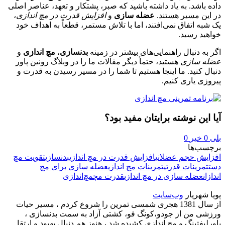
داده باشد. به یاد داشته باشید که صبر، پشتکار و تعهد، عناصر اصلی
در این مسیر هستند.
عضله سازی
و
افزایش قدرت در مچ اندازی
،
یک شبه اتفاق نمی‌افتند، اما با تلاش مستمر، قطعاً به اهداف خود
خواهید رسید.
اگر به دنبال راهنمایی‌های بیشتر در زمینه
بدنسازی
،
مچ اندازی
و
عضله سازی
هستید، حتماً دیگر مقالات ما را در وبلاگ رونین پاور
دنبال کنید. ما اینجا هستیم تا شما را در مسیر رسیدن به قدرت و
پیروزی یاری کنیم.
آیا این نوشته برایتان مفید بود؟
بلی
0
خیر
0
برچسب‌ها
افزایش حجم عضلانی
افزایش قدرت در مچ اندازی
بدنسازی
تقویت مچ
دست
تمرینات قدرتی
تمرینات مچ اندازی
عضله سازی برای مچ
اندازان
عضله سازی در مچ اندازی
قدرت مچ
مچ‌اندازی
پویا شهریار
وب‌سایت
از سال 1381 هجری شمسی تمرین را شروع کردم ، مسیر حیات
ورزشی من از جودو،کونگ فو، کشتی آزاد به سمت بدنسازی ،
پاورلیفتینگ و مچ اندازی کشیده شد ، هنوز هم دنبال بهبود و ارتقا