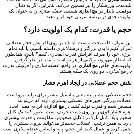
بلندمدت ورزشکار را نیز تضمین می‌کند. بنابراین، اگر به دنبال
موفقیت پایدار در
مچ اندازی
هستید،
عضله سازی
را به عنوان یک
اولویت جدی در برنامه تمرینی خود قرار دهید.
حجم یا قدرت: کدام یک اولویت دارد؟
این سوال، قلب بحث ماست. آیا باید بر روی افزایش حجم عضلانی
تمرکز کنیم تا بدن بزرگتر و ترسناک‌تری داشته باشیم، یا باید تمام
انرژی خود را صرف افزایش قدرت انفجاری کنیم؟ پاسخ، همانطور
که انتظار می‌رود، ترکیبی از هر دو است، اما با در نظر گرفتن
اولویت‌های خاص
مچ اندازی
. در واقع،
عضله سازی
و
افزایش قدرت
در مچ اندازی
، دو روی یک سکه هستند.
نقش حجم عضلانی در ایجاد اهرم فشار
حجم عضلانی بیشتر، به معنی پتانسیل بیشتر برای تولید نیرو است.
عضلات بزرگتر، فیبرهای عضلانی بیشتری دارند که می‌توانند
منقبض شده و قدرت تولید کنند. در
مچ اندازی
، این به معنی ایجاد
اهرم فشار قوی‌تر بر روی دست حریف است. تصور کنید یک کابل
ضخیم و یک کابل نازک را؛ کابل ضخیم‌تر، مقاومت و قدرت بیشتری
دارد. به همین ترتیب، عضلات حجیم‌تر می‌توانند نیروی بیشتری را
تحمل کرده و اعمال کنند. این حجم، پایه و اساس
عضله سازی
است