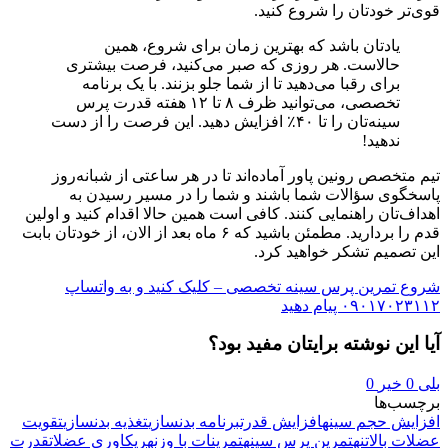
قوی‌تر خودتان را شروع کنید.
یادتان باشد که بهترین زمان برای شروع، همین
حالاست. هر روزی که صبر می‌کنید، فرصت بیشتری
برای رقبا می‌دهید تا از شما جلو بزنند. با یک برنامه
تخصصی، می‌توانید ظرف ۸ تا ۱۲ هفته قدرت پرس
سینه‌تان را تا ۴۰٪ افزایش دهید. این فرصت را از دست
ندهید!
تیم متخصص رونین پاور آماده‌اند تا در هر ساعتی از شبانه‌روز
پاسخگوی سؤالات شما باشند و شما را در مسیر رسیدن به
اهداف‌تان راهنمایی کنند. کافی است همین حالا اقدام کنید و اولین
قدم را بردارید. مطمئن باشید که ۶ ماه بعد از الان، از خودتان بابت
این تصمیم تشکر خواهید کرد.
شروع تمرین پرس سینه تخصصی – کلیک کنید و به واتساپ
۰۹۰۱۷۰۲۳۱۱۲ پیام دهید
آیا این نوشته برایتان مفید بود؟
بلی
0
خیر
0
برچسب‌ها
افزایش حجم سینه
افزایش قدرت
برنامه بدنسازی
تغذیه بدنسازی
تقویت
عضلات بالاتنه
تمرین پرس سینه
تمرینات با وزنه
ریکاوری عضلات
قدرت