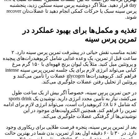
day قرار دهید. مثلاً اگر دوشنبه پرس سینه سنگین زدید، پنجشنبه
پرس سینه سبک یا حرکات کمکی انجام دهید تا عضلات‌تان recover
شوند.
تغذیه و مکمل‌ها برای بهبود عملکرد در
تمرین پرس سینه
تغذیه مناسب نقش حیاتی در پیشرفت تمرین پرس سینه دارد. ۲
ساعت قبل از تمرین، یک وعده غذایی شامل کربوهیدرات‌های پیچیده
و پروتئین میل کنید. مثلاً یک لیوان برنج قهوه‌ای با ۱۵۰ گرم مرغ
کبابی می‌تواند انرژی لازم برای یک جلسه تمرین پرس سینه intense
فراهم کند. کربوهیدرات‌ها glycogen عضلات را تأمین می‌کنند و
پروتئین از تحلیل رفتن عضلات جلوگیری می‌کند.
در حین تمرین پرس سینه، خصوصاً اگر بیش از یک ساعت طول
می‌کشد، نیاز به تأمین مجدد انرژی دارید. نوشیدن یک sports drink
که شامل ۶ تا ۸٪ کربوهیدرات است، می‌تواند انرژی لازم برای ادامه
تمرین را فراهم کند. همچنین الکترولیت‌های موجود در این
نوشیدنی‌ها از گرفتگی عضلات جلوگیری می‌کند.
بعد از تمرین پرس سینه، پنجره فرصت طلایی برای ریکاوری وجود
دارد. در ۳۰ تا ۶۰ دقیقه اول بعد از تمرین، بدن شما در بهترین حالت
برای جذب مواد مغذی است. یک shake پروتئین با نسبت ۲:۱