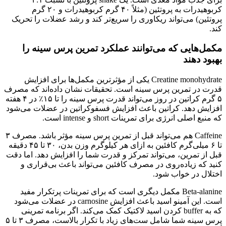
کربوهیدرات به پروتئین (مثلاً ۴۰ گرم کربوهیدرات و ۲۰ گرم
پروتئین) می‌تواند ریکاوری را سریع‌تر کند و رشد عضلات را تحریک
کند.
مکمل‌هایی که می‌توانند عملکرد تمرین پرس سینه را
بهبود دهند
Creatine monohydrate یکی از مؤثرترین مکمل‌ها برای افزایش
قدرت در تمرین پرس سینه است. تحقیقات نشان داده‌اند که مصرف
۵ گرم کراتین در روز می‌تواند قدرت پرس سینه را تا ۱۵٪ در ۴ هفته
افزایش دهد. کراتین باعث افزایش فسفوکراتین در عضلات می‌شود
که منبع اصلی انرژی برای تمرینات short و intense است.
Caffeine هم می‌تواند قبل از تمرین پرس سینه مؤثر باشد. مصرف ۳
تا ۶ میلی‌گرم کافئین به ازای هر کیلوگرم وزن بدن، ۳۰ تا ۴۵ دقیقه
قبل از تمرین، می‌تواند تمرکز و قدرت شما را افزایش دهد. اما دقت
کنید که زیاده‌روی در مصرف کافئین می‌تواند باعث بی‌قراری و
اختلال در خواب شود.
Beta-alanine مکمل دیگری است که برای تمرینات پرتکرار مفید
است. این آمینو اسید باعث افزایش carnosine در عضلات می‌شود
که به buffer کردن اسید لاکتیک کمک می‌کند. اگر برنامه تمرینی
پرس سینه شما شامل ست‌های زیاد با تکرار بالاست، مصرف ۳ تا ۵