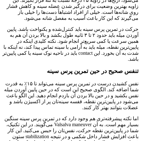
می‌شود، آرنج‌ها در زاویه ۴۵ درجه نسبت به تنه قرار بگیرند. این
زاویه بهترین وضعیت برای درگیر شدن عضله سینه و کاهش فشار
روی شانه‌ها است. خیلی از افراد اشتباهاً دست‌ها را خیلی باز
می‌گیرند که این کار باعث آسیب به مفصل شانه می‌شود.
حرکت در تمرین پرس سینه باید کنترل‌شده و یکنواخت باشد. پایین
آوردن میله باید حدود ۲ تا ۳ ثانیه طول بکشد و بالا بردن آن هم به
همین سرعت یا کمی سریع‌تر انجام شود. نکته کلیدی اینکه در
پایین‌ترین نقطه، میله باید به آرامی با سینه تماس پیدا کند، نه اینکه با
شدت به آن بخورد. این contact باید در ناحیه نوک سینه یا کمی پایین‌تر
باشد.
تنفس صحیح در حین تمرین پرس سینه
نفس کشیدن درست در تمرین پرس سینه می‌تواند تا ۱۵٪ به قدرت
شما اضافه کند. الگوی صحیح این است که در حین پایین آوردن میله
نفس بکشید و در حین بالا بردن آن بازدم انجام دهید. این الگو باعث
می‌شود در پایین‌ترین نقطه، قفسه سینه‌تان پر از اکسیژن باشد و
عضلات بتوانند بهتر کار کنند.
اما نکته پیشرفته‌تری هم وجود دارد که در تمرین پرس سینه سنگین
بسیار مهم است. به آن Valsalva maneuver می‌گویند. در این تکنیک،
شما در پایین‌ترین نقطه حرکت، نفس‌تان را حبس می‌کنید. این کار
باعث افزایش فشار داخل شکمی و در نتیجه stabilization ستون