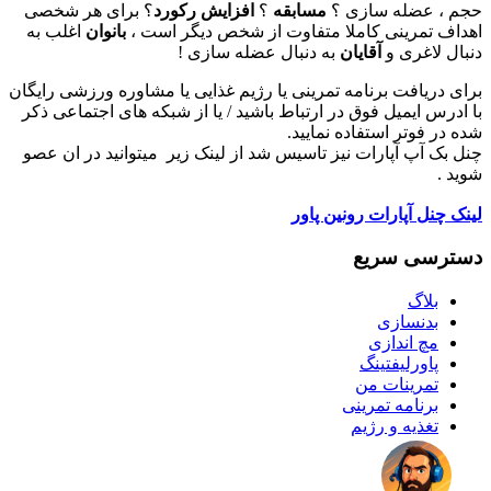
حجم ، عضله سازی ؟
مسابقه
؟
افزایش رکورد
؟ برای هر شخصی
اهداف تمرینی کاملا متفاوت از شخص دیگر است ،
بانوان
اغلب به
دنبال لاغری و
آقایان
به دنبال عضله سازی !
برای دریافت برنامه تمرینی یا رژیم غذایی یا مشاوره ورزشی رایگان
با ادرس ایمیل فوق در ارتباط باشید / یا از شبکه های اجتماعی ذکر
شده در فوتر استفاده نمایید.
چنل بک آپ آپارات نیز تاسیس شد از لینک زیر میتوانید در ان عصو
شوید .
لینک چنل آپارات رونین پاور
دسترسی سریع
بلاگ
بدنسازی
مچ اندازی
پاورلیفتینگ
تمرینات من
برنامه تمرینی
تغذیه و رژیم