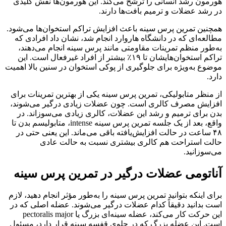
هورمون رشد انسانی را ترشح می‌کند. این هورمون‌ها نقش کلیدی
در رشد عضلات و ترمیم بافت‌ها دارند.
همچنین تمرین پرس سینه باعث افزایش تراکم استخوان‌ها می‌شود.
مطالعه‌ای که در دانشگاه هاروارد انجام شد، نشان داد افرادی که
به‌طور منظم تمرینات مقاومتی مانند پرس سینه انجام می‌دهند،
تراکم استخوان‌هایشان تا ۱۹٪ بیشتر از افراد غیرفعال است. این
موضوع به‌ویژه برای جلوگیری از پوکی استخوان در سنین بالا اهمیت
دارد.
از منظر متابولیکی، تمرین پرس سینه یکی از بهترین تمرینات برای
افزایش مصرف کالری است. چون عضلات زیادی درگیر می‌شوند،
بدن برای ترمیم و رشد این عضلات، کالری زیادی می‌سوزاند. در
واقع، بعد از یک جلسه تمرین پرس سینه intense، متابولیسم بدن تا
۴۸ ساعت در حالت افزایش‌یافته باقی می‌ماند. این یعنی حتی در
حالت استراحت هم کالری بیشتری نسبت به حالت عادی
می‌سوزانید.
آناتومی عضلات درگیر در تمرین پرس سینه
برای اینکه بتوانید تمرین پرس سینه را به‌طور مؤثر انجام دهید، لازم
است بدانید دقیقاً کدام عضلات درگیر می‌شوند. عضله اصلی که در
این حرکت کار می‌کند، عضله سینه‌ای بزرگ یا pectoralis major
است. این عضله بزرگ که در جلوی قفسه سینه قرار دارد، مسئول