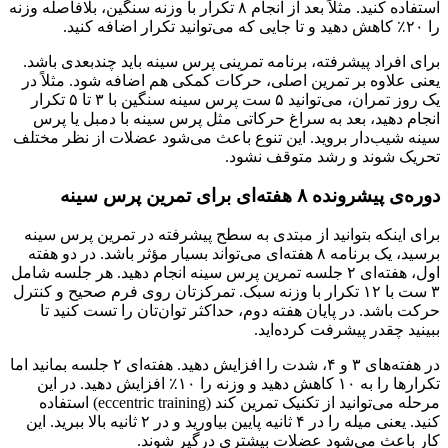
استفاده کنید. مثلاً بعد از انجام ۸ تکرار با وزنه سنگین، بلافاصله وزنه
را ۲۰٪ کاهش دهید و تا جایی که می‌توانید تکرار اضافه کنید.
برای افراد پیشرفته، برنامه تمرینی پرس سینه باید چندبعدی باشد.
یعنی علاوه بر تمرین اصلی، حرکات کمکی هم اضافه شود. مثلاً در
یک روز تمران، می‌توانید ۵ ست پرس سینه سنگین با ۳ تا ۵ تکرار
انجام دهید، بعد به سراغ حرکاتی مثل پرس سینه با دمبل یا پرس
سینه شیب‌دار بروید. این تنوع باعث می‌شود عضلات از نظر مختلف
تحریک شوند و رشد متوقف نشود.
دوره‌ی پیشرونده ۸ هفته‌ای برای تمرین پرس سینه
برای اینکه بتوانید از مبتدی به سطح پیشرفته در تمرین پرس سینه
برسید، یک برنامه ۸ هفته‌ای می‌تواند بسیار مؤثر باشد. در دو هفته
اول، هفته‌ای ۲ جلسه تمرین پرس سینه انجام دهید. هر جلسه شامل
۳ ست با ۱۲ تکرار با وزنه سبک. تمرکزتان روی فرم صحیح و کنترل
حرکت باشد. در پایان هفته دوم، حداکثر توان‌تان را تست کنید تا
ببینید چقدر پیشرفت کرده‌اید.
در هفته‌های ۳ و ۴، شدت را افزایش دهید. هفته‌ای ۲ جلسه بمانید اما
تکرارها را به ۱۰ کاهش دهید و وزنه را ۱۰٪ افزایش دهید. در این
مرحله می‌توانید از تکنیک تمرین کند (eccentric training) استفاده
کنید. یعنی میله را در ۴ ثانیه پایین بیاورید و در ۲ ثانیه بالا ببرید. این
کار باعث می‌شود عضلات بیشتری درگیر شوند.