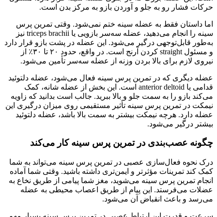
حرکات فشار رو به جلو و آوردن بازو به مرکز بدن است.
اما داستان فقط به عضله سینه ختم نمی‌شود. وقتی تمرین پرس
سینه را انجام می‌دهید، عضله سه‌سر بازویی یا triceps brachii نیز
به‌طور قابل‌توجهی درگیر می‌شود. این عضله در پشت بازو قرار دارد
و مسئول straight کردن آرنج است. در واقع، حدود ۲۰ تا ۳۰٪ از
نیروی لازم برای بالا بردن وزنه از عضله سه‌سر تأمین می‌شود.
عضله دیگری که در تمرین پرس سینه فعال می‌شود، عضله دلتوئید
قدامی یا anterior deltoid است. این بخش از عضله شانه، کمک
می‌کند بازو را به سمت جلو و بالا ببرید. جالب است بدانید که زاویه
نیمکت در تمرین پرس سینه تأثیر مستقیمی روی میزان درگیری این
عضله دارد. هرچه نیمکت بیشتر به سمت بالا باشد، عضله دلتوئید
بیشتر درگیر می‌شود.
چگونه عصب‌بندی در تمرین پرس سینه کار می‌کند
درک نحوه فعال‌سازی عصبی در تمرین پرس سینه می‌تواند به شما
کمک کند تمرینات مؤثرتر و ایمن‌تری داشته باشید. وقتی شما آماده
انجام تمرین پرس سینه می‌شوید، مغز شما پیامی از طریق نخاع به
عضلات می‌فرستد. این پیام از طریق اعصاب محیطی به عضله
می‌رسد و باعث انقباض آن می‌شود.
سرعت و قدرت این ارتباط عصبی در تمرین پرس سینه بسیار مهم