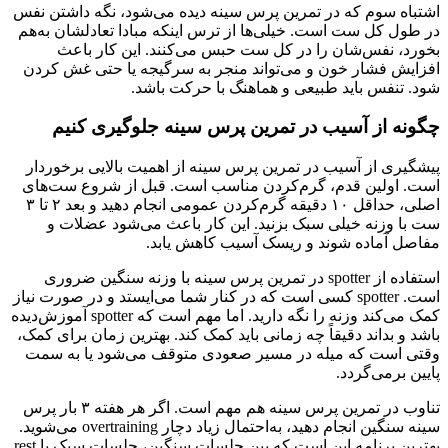
اشتباه سوم که در تمرین پرس سینه دیده می‌شود، نگه داشتن نفس
در طول کل ست است. خیلی‌ها از ترس اینکه مبادا تعادلشان به‌هم
بخورد، نفس‌شان را در کل ست حبس می‌کنند. این کار باعث
افزایش فشار خون و می‌تواند منجر به سرگیجه یا حتی غش کردن
شود. تنفس باید طبیعی و هماهنگ با حرکت باشد.
چگونه از آسیب در تمرین پرس سینه جلوگیری کنیم
پیشگیری از آسیب در تمرین پرس سینه از اهمیت بالایی برخوردار
است. اولین قدم، گرم‌کردن مناسب است. قبل از شروع ست‌های
اصلی، حداقل ۱۰ دقیقه گرم‌کردن عمومی انجام دهید و بعد ۲ تا ۳
ست با وزنه خیلی سبک بزنید. این کار باعث می‌شود عضلات و
مفاصل آماده شوند و ریسک آسیب کاهش یابد.
استفاده از spotter در تمرین پرس سینه با وزنه سنگین ضروری
است. spotter کسی است که در کنار شما می‌ایستد و در صورت نیاز
کمک می‌کند وزنه را نگه دارید. اما مهم است که spotter آموزش‌دیده
باشد و بداند دقیقاً چه زمانی باید کمک کند. بهترین زمان برای کمک،
وقتی است که میله در مسیر صعودی متوقف می‌شود یا به سمت
پایین برمی‌گردد.
تناوب در تمرین پرس سینه هم مهم است. اگر هر هفته ۳ بار پرس
سینه سنگین انجام دهید، به‌احتمال زیاد دچار overtraining می‌شوید.
بهترین برنامه این است که بین جلسات سنگین، جلسات سبک یا rest