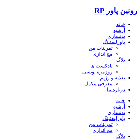
رونین پاور RP
خانه
آرشیو
بدنسازی
پاورلیفتینگ
تمرینات من
مچ اندازی
بلاگ
پادکست ها
روزمره نویسی
تغذیه و رژیم
معرفی مکمل
درباره ما
خانه
آرشیو
بدنسازی
پاورلیفتینگ
تمرینات من
مچ اندازی
بلاگ