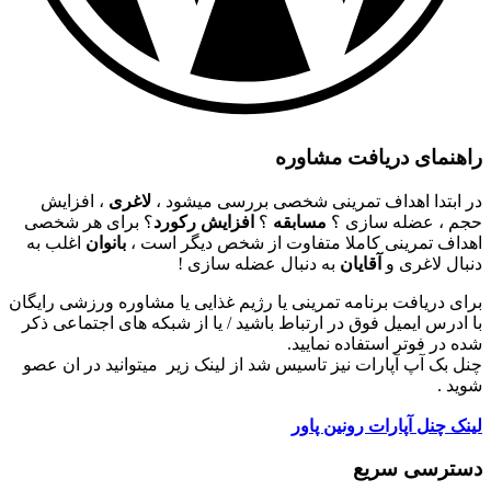
راهنمای دریافت مشاوره
در ابتدا اهداف تمرینی شخصی بررسی میشود ،
لاغری
، افزایش
حجم ، عضله سازی ؟
مسابقه
؟
افزایش رکورد
؟ برای هر شخصی
اهداف تمرینی کاملا متفاوت از شخص دیگر است ،
بانوان
اغلب به
دنبال لاغری و
آقایان
به دنبال عضله سازی !
برای دریافت برنامه تمرینی یا رژیم غذایی یا مشاوره ورزشی رایگان
با ادرس ایمیل فوق در ارتباط باشید / یا از شبکه های اجتماعی ذکر
شده در فوتر استفاده نمایید.
چنل بک آپ آپارات نیز تاسیس شد از لینک زیر میتوانید در ان عصو
شوید .
لینک چنل آپارات رونین پاور
دسترسی سریع