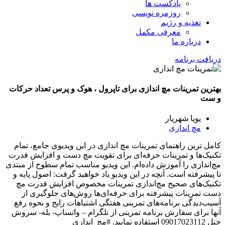
پادکست ها
روزمره نویسی
تغذیه و رژیم
معرفی مکمل
درباره ما
دریافت برنامه
بهترین تمرینات مچ اندازی برای تاپرول ، هوک و پرس تعداد حرکات
و ست
پویا شهریار
مچ اندازی
کامل ترین راهنمای تمرینات مچ اندازی در این ویدیوی جامع، تمام
تکنیک‌ها و تمرینات حرفه‌ای برای تقویت مچ دست و افزایش قدرت
مچ‌اندازی را آموزش داده‌ام. این ویدیو مناسب تمام سطوح از مبتدی
تا پیشرفته است. آنچه در این ویدیو یاد خواهید گرفت: اصول پایه و
تکنیک‌های صحیح مچ‌اندازی تمرینات مخصوص افزایش قدرت مچ
دست تمرینات پیشرفته برای حرفه‌ای‌ها روش‌های جلوگیری از
آسیب‌دیدگی برنامه‌های تمرینی هفتگی اشتباهات رایج و نحوه رفع
آنها برای سفارش برنامه تمرینی از تلگرام – واتساپ- بله- سروش
چنل 09017023112 استفاده نمایید. #مچ_اندازی