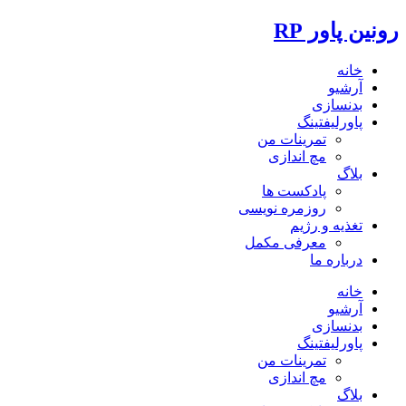
رونین پاور RP
خانه
آرشیو
بدنسازی
پاورلیفتینگ
تمرینات من
مچ اندازی
بلاگ
پادکست ها
روزمره نویسی
تغذیه و رژیم
معرفی مکمل
درباره ما
خانه
آرشیو
بدنسازی
پاورلیفتینگ
تمرینات من
مچ اندازی
بلاگ