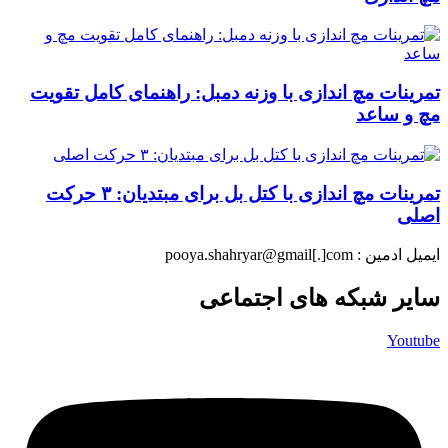
تمرینات مچ اندازی با وزنه دمبل: راهنمای کامل تقویت
مچ و ساعد
تمرینات مچ اندازی با کتل بل برای مبتدیان: ۳ حرکت
اصلی
ایمیل ادمین : pooya.shahryar@gmail[.]com
سایر شبکه های اجتماعی
Youtube