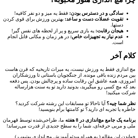
سادگی و در دسترس بودن:
فقط یه میز و دو نفر کافیه!
تقویت عضلات دست و ساعد:
بهترین ورزش برای قوی کردن
دستها.
هیجان رقابت:
یه بازی سریع و پر از لحظه های نفس گیر!
عدم نیاز به تجهیزات خاص:
در هر زمان و مکانی قابل انجام
است.
کلام آخر
مچ اندازی فقط یه ورزش نیست، یه میراث تاریخیه که قرن هاست
بین مردم زنده باقی مونده. از جنگجویان باستانی تا ورزشکاران
امروزی، همه عاشق این رقابت ساده و پرچالش بودن. پس دفعه
بعد که مچ کسی رو میگیرید، بدونید دارید تو یه سنت هزارساله
شرکت میکنید!
نظر شما چیه؟
آیا تاحالا تو مسابقات این رشته شرکت کردید؟
خاطره یا تجربه ای دارید؟ تو کامنتها برام بنویسید!
برنامه پک جامع مچ‌اندازی در 8 هفته
ما، طراحی‌شده توسط قهرمان
ملی و مربی حرفه‌ای، شما را به سطح جدیدی از قدرت می‌رساند!
خواندن این مقاله ( به همراه ویدئو آموزش مچ اندازی یوتیوب )