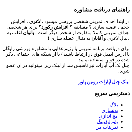
راهنمای دریافت مشاوره
در ابتدا اهداف تمرینی شخصی بررسی میشود ،
لاغری
، افزایش
حجم ، عضله سازی ؟
مسابقه
؟
افزایش رکورد
؟ برای هر شخصی
اهداف تمرینی کاملا متفاوت از شخص دیگر است ،
بانوان
اغلب به
دنبال لاغری و
آقایان
به دنبال عضله سازی !
برای دریافت برنامه تمرینی یا رژیم غذایی یا مشاوره ورزشی رایگان
با ادرس ایمیل فوق در ارتباط باشید / یا از شبکه های اجتماعی ذکر
شده در فوتر استفاده نمایید.
چنل بک آپ آپارات نیز تاسیس شد از لینک زیر میتوانید در ان عصو
شوید .
لینک چنل آپارات رونین پاور
دسترسی سریع
بلاگ
بدنسازی
مچ اندازی
پاورلیفتینگ
تمرینات من