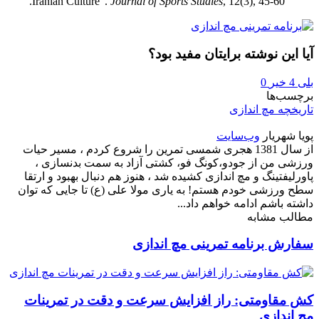
Iranian Culture”.
Journal of Sports Studies
, 12(3), 45-60.
آیا این نوشته برایتان مفید بود؟
بلی
4
خیر
0
برچسب‌ها
تاریخچه مچ اندازی
پویا شهریار
وب‌سایت
از سال 1381 هجری شمسی تمرین را شروع کردم ، مسیر حیات
ورزشی من از جودو،کونگ فو، کشتی آزاد به سمت بدنسازی ،
پاورلیفتینگ و مچ اندازی کشیده شد ، هنوز هم دنبال بهبود و ارتقا
سطح ورزشی خودم هستم! به یاری مولا علی (ع) تا جایی که توان
داشته باشم ادامه خواهم داد...
مطالب مشابه
سفارش برنامه تمرینی مچ اندازی
کش مقاومتی: راز افزایش سرعت و دقت در تمرینات
مچ اندازی