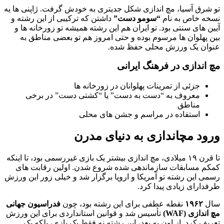
تو شرق آسیا، مچ اندازی شکل جدیتری به خودش گرفت. ژاپنی ها یه
نسخه خاص به نام
“سومو دست”
داشتن که ترکیبی از این رشته و
آیین های سنتی بود. تو ایران هم این رشته همیشه تو زورخانه ها و
بین پهلوان ها مرسوم بوده و حتی امروز هم تو بعضی مناطق به
عنوان یک ورزش محلی حفظ شده.
مچ اندازی در فرهنگ ایرانی
جزئی از تمرینات پهلوانان در زورخانه ها
معروف به “دست به دست” یا “کشتی دست” در برخی
مناطق
استفاده در مراسم و جشن های محلی
ورود مچاندازی به دنیای مدرن
تا قرن ۱۹ میلادی، مچ اندازی بیشتر یک بازی غیررسمی بود، تا اینکه
کمکم مسابقات سازماندهی شده شروع شدن. اولین رقابت های
رسمی این رشته تو آمریکا و اروپا برگزار شد و خیلی زور این ورزش
طرفدارای زیادی پیدا کرد.
سال
۱۹۶۲
نقطه عطفی برای این رشته بود، چون
فدراسیون جهانی
مچ اندازی (WAF)
تأسیس شد و قوانین استانداردی برای این ورزش
تعریف کرد. از اون به بعد، این رشته نه فقط یک بازی، بلکه یک