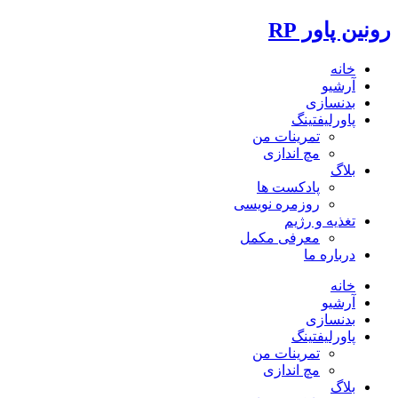
رونین پاور RP
خانه
آرشیو
بدنسازی
پاورلیفتینگ
تمرینات من
مچ اندازی
بلاگ
پادکست ها
روزمره نویسی
تغذیه و رژیم
معرفی مکمل
درباره ما
خانه
آرشیو
بدنسازی
پاورلیفتینگ
تمرینات من
مچ اندازی
بلاگ