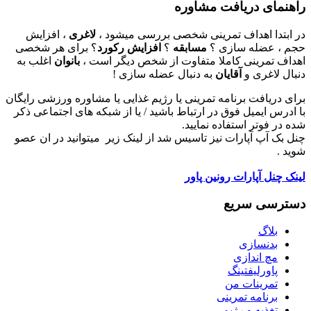
راهنمای دریافت مشاوره
در ابتدا اهداف تمرینی شخصی بررسی میشود ،
لاغری
، افزایش
حجم ، عضله سازی ؟
مسابقه
؟
افزایش رکورد
؟ برای هر شخصی
اهداف تمرینی کاملا متفاوت از شخص دیگر است ،
بانوان
اغلب به
دنبال لاغری و
آقایان
به دنبال عضله سازی !
برای دریافت برنامه تمرینی یا رژیم غذایی یا مشاوره ورزشی رایگان
با ادرس ایمیل فوق در ارتباط باشید / یا از شبکه های اجتماعی ذکر
شده در فوتر استفاده نمایید.
چنل بک آپ آپارات نیز تاسیس شد از لینک زیر میتوانید در ان عصو
شوید .
لینک چنل آپارات رونین پاور
دسترسی سریع
بلاگ
بدنسازی
مچ اندازی
پاورلیفتینگ
تمرینات من
برنامه تمرینی
تغذیه و رژیم