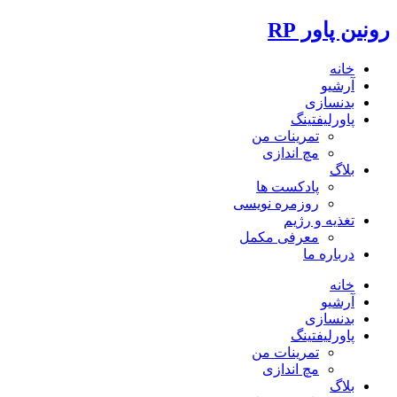
رونین پاور RP
خانه
آرشیو
بدنسازی
پاورلیفتینگ
تمرینات من
مچ اندازی
بلاگ
پادکست ها
روزمره نویسی
تغذیه و رژیم
معرفی مکمل
درباره ما
خانه
آرشیو
بدنسازی
پاورلیفتینگ
تمرینات من
مچ اندازی
بلاگ