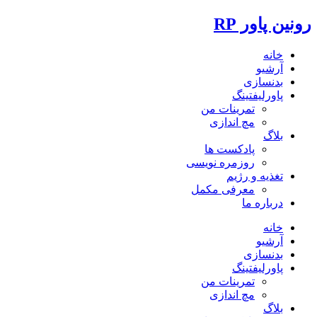
رونین پاور RP
خانه
آرشیو
بدنسازی
پاورلیفتینگ
تمرینات من
مچ اندازی
بلاگ
پادکست ها
روزمره نویسی
تغذیه و رژیم
معرفی مکمل
درباره ما
خانه
آرشیو
بدنسازی
پاورلیفتینگ
تمرینات من
مچ اندازی
بلاگ