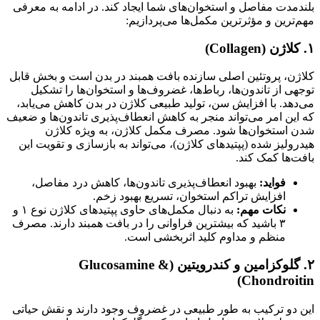
بلندمدت مفاصل و استخوان‌های شما ایجاد کند. در ادامه به معرفی
مهم‌ترین و مؤثرترین مکمل‌ها می‌پردازیم:
۱. کلاژن (Collagen)
کلاژن، پروتئین اصلی سازنده بافت همبند در بدن است و بخش قابل
توجهی از تاندون‌ها، رباط‌ها، غضروف‌ها و استخوان‌ها را تشکیل
می‌دهد. با افزایش سن، تولید طبیعی کلاژن در بدن کاهش می‌یابد،
که این امر می‌تواند منجر به کاهش انعطاف‌پذیری تاندون‌ها و ضعیف
شدن استخوان‌ها شود. مصرف مکمل کلاژن، به ویژه کلاژن
هیدرولیز شده (پپتیدهای کلاژن)، می‌تواند به بازسازی و تقویت این
بافت‌ها کمک کند.
فواید:
بهبود انعطاف‌پذیری تاندون‌ها، کاهش درد مفاصل،
افزایش تراکم استخوان، تسریع بهبود زخم.
نکات مهم:
به دنبال مکمل‌های حاوی پپتیدهای کلاژن نوع ۱ و
۳ باشید که بیشترین فراوانی را در بافت همبند دارند. مصرف
منظم و مداوم کلید اثربخشی است.
۲. گلوکزامین و کندرویتین (Glucosamine &
Chondroitin)
این دو ترکیب به طور طبیعی در غضروف وجود دارند و نقش حیاتی