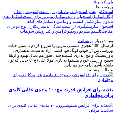
بلی
8
خیر
0
برچسب‌ها
استحکام بیشتر استخوان
تقویت تاندون و استخوان
تقویت رباط و
لیگامان
مکمل استخوان و تاندون
مکمل منیزیم برای استخوان
مکمل های
تاندون ساز
مکمل کلسیم و ویتامین دی
مکمل‌های گیاهی
استخوان‌ساز
پیشگیری از آسیب دیدگی بدنسازی
کلاژن نوع دو برای
مفاصل
کلسیم منیزیم روی
گلوکزامین و کندرویتین سولفات
پویا شهریار
وب‌سایت
از سال 1381 هجری شمسی تمرین را شروع کردم ، مسیر حیات
ورزشی من از جودو،کونگ فو، کشتی آزاد به سمت بدنسازی ،
پاورلیفتینگ و مچ اندازی کشیده شد ، هنوز هم دنبال بهبود و ارتقا
سطح ورزشی خودم هستم! به یاری مولا علی (ع) تا جایی که توان
داشته باشم ادامه خواهم داد...
مطالب مشابه
تغذیه برای افزایش قدرت مچ: ۱۰ ماده‌ی غذایی کلیدی
برای مچ‌اندازی