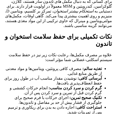
برای کسانی که به دنبال
مکمل های تاندون ساز
هستند، کلاژن،
گلوکزامین، کندرویتین و MSM معمولاً در اولویت قرار دارند. برای
دستیابی به
استحکام بیشتر استخوان
، تمرکز بر کلسیم، ویتامین D،
منیزیم و روی اهمیت بیشتری پیدا می‌کند. گاهی اوقات، مکمل‌های
مولتی‌ویتامین و مینرال که حاوی ترکیبی از این مواد مغذی هستند،
می‌توانند گزینه مناسبی باشند.
نکات تکمیلی برای حفظ سلامت استخوان و
تاندون
علاوه بر مصرف مکمل‌ها، رعایت نکات زیر نیز در حفظ سلامت
سیستم اسکلتی-عضلانی شما مؤثر است:
تغذیه سالم:
مصرف کافی پروتئین، ویتامین‌ها و مواد معدنی
از طریق منابع غذایی.
آبرسانی کافی:
نوشیدن مقدار مناسب آب در طول روز برای
حفظ انعطاف‌پذیری بافت‌ها.
گرم کردن و سرد کردن مناسب:
انجام حرکات کششی و
گرم کردن قبل از تمرین و سرد کردن پس از آن.
تکنیک صحیح تمرین:
اجرای حرکات با فرم صحیح برای
جلوگیری از فشار بیش از حد بر مفاصل و تاندون‌ها.
استراحت کافی:
اجازه دادن به بدن برای ریکاوری و ترمیم
پس از تمرینات شدید.