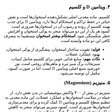
۴. ویتامین D و کلسیم
کلسیم، ماده معدنی اصلی تشکیل‌دهنده استخوان‌ها است و نقش
حیاتی در حفظ تراکم و استحکام آن‌ها دارد. ویتامین D برای جذب
بهینه کلسیم از روده و رسوب آن در استخوان‌ها ضروری است.
کمبود هر یک از این دو می‌تواند منجر به پوکی استخوان و افزایش
خطر شکستگی شود.
استحکام بیشتر استخوان
مستقیماً به مصرف
کافی این دو ماده وابسته است.
فواید:
تقویت ساختار استخوان، پیشگیری از پوکی استخوان،
بهبود عملکرد عضلات.
نکات مهم:
منابع غذایی خوبی برای کلسیم شامل لبنیات،
سبزیجات برگ سبز تیره و ماهی‌های روغنی است. نور
خورشید منبع اصلی ویتامین D است، اما در صورت کمبود،
مکمل آن توصیه می‌شود.
۵. منیزیم (Magnesium)
منیزیم در بیش از ۳۰۰ واکنش بیوشیمیایی در بدن نقش دارد، از
جمله در سلامت استخوان‌ها و عملکرد عضلات. این ماده معدنی به
تنظیم سطح کلسیم و ویتامین D کمک کرده و برای معدنی‌سازی
استخوان‌ها ضروری است. کمبود منیزیم می‌تواند منجر به کاهش
تراکم استخوان و افزایش گرفتگی عضلات شود.