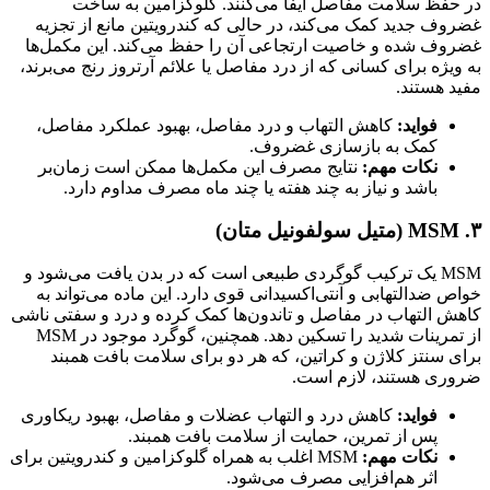
در حفظ سلامت مفاصل ایفا می‌کنند. گلوکزامین به ساخت
غضروف جدید کمک می‌کند، در حالی که کندرویتین مانع از تجزیه
غضروف شده و خاصیت ارتجاعی آن را حفظ می‌کند. این مکمل‌ها
به ویژه برای کسانی که از درد مفاصل یا علائم آرتروز رنج می‌برند،
مفید هستند.
فواید:
کاهش التهاب و درد مفاصل، بهبود عملکرد مفاصل،
کمک به بازسازی غضروف.
نکات مهم:
نتایج مصرف این مکمل‌ها ممکن است زمان‌بر
باشد و نیاز به چند هفته یا چند ماه مصرف مداوم دارد.
۳. MSM (متیل سولفونیل متان)
MSM یک ترکیب گوگردی طبیعی است که در بدن یافت می‌شود و
خواص ضدالتهابی و آنتی‌اکسیدانی قوی دارد. این ماده می‌تواند به
کاهش التهاب در مفاصل و تاندون‌ها کمک کرده و درد و سفتی ناشی
از تمرینات شدید را تسکین دهد. همچنین، گوگرد موجود در MSM
برای سنتز کلاژن و کراتین، که هر دو برای سلامت بافت همبند
ضروری هستند، لازم است.
فواید:
کاهش درد و التهاب عضلات و مفاصل، بهبود ریکاوری
پس از تمرین، حمایت از سلامت بافت همبند.
نکات مهم:
MSM اغلب به همراه گلوکزامین و کندرویتین برای
اثر هم‌افزایی مصرف می‌شود.