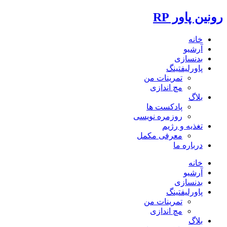
رونین پاور RP
خانه
آرشیو
بدنسازی
پاورلیفتینگ
تمرینات من
مچ اندازی
بلاگ
پادکست ها
روزمره نویسی
تغذیه و رژیم
معرفی مکمل
درباره ما
خانه
آرشیو
بدنسازی
پاورلیفتینگ
تمرینات من
مچ اندازی
بلاگ