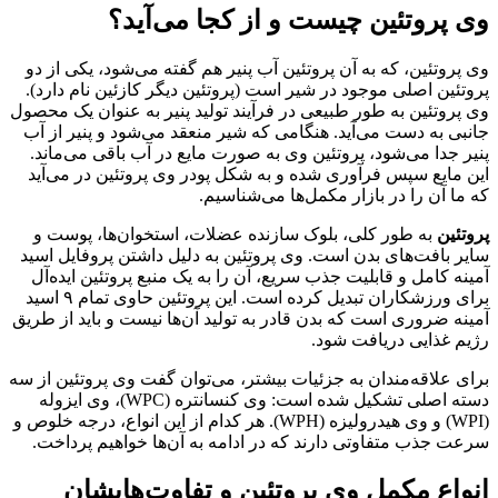
وی پروتئین چیست و از کجا می‌آید؟
وی پروتئین، که به آن پروتئین آب پنیر هم گفته می‌شود، یکی از دو
پروتئین اصلی موجود در شیر است (پروتئین دیگر کازئین نام دارد).
وی پروتئین به طور طبیعی در فرآیند تولید پنیر به عنوان یک محصول
جانبی به دست می‌آید. هنگامی که شیر منعقد می‌شود و پنیر از آب
پنیر جدا می‌شود، پروتئین وی به صورت مایع در آب باقی می‌ماند.
این مایع سپس فرآوری شده و به شکل پودر وی پروتئین در می‌آید
که ما آن را در بازار مکمل‌ها می‌شناسیم.
پروتئین
به طور کلی، بلوک سازنده عضلات، استخوان‌ها، پوست و
سایر بافت‌های بدن است. وی پروتئین به دلیل داشتن پروفایل اسید
آمینه کامل و قابلیت جذب سریع، آن را به یک منبع پروتئین ایده‌آل
برای ورزشکاران تبدیل کرده است. این پروتئین حاوی تمام ۹ اسید
آمینه ضروری است که بدن قادر به تولید آن‌ها نیست و باید از طریق
رژیم غذایی دریافت شود.
برای علاقه‌مندان به جزئیات بیشتر، می‌توان گفت وی پروتئین از سه
دسته اصلی تشکیل شده است: وی کنسانتره (WPC)، وی ایزوله
(WPI) و وی هیدرولیزه (WPH). هر کدام از این انواع، درجه خلوص و
سرعت جذب متفاوتی دارند که در ادامه به آن‌ها خواهیم پرداخت.
انواع مکمل وی پروتئین و تفاوت‌هایشان