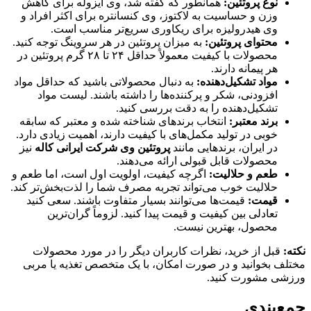
نوع پروتئین:
همانطور که گفته شد، وی ایزوله برای کاهش
وزن و حساسیت به لاکتوز، وی کنسانتره برای اکثر افراد و
وی هیدرولیزه برای ریکاوری سریع‌تر مناسب است.
محتوای پروتئین:
به میزان پروتئین در هر سروینگ توجه کنید.
محصولات با کیفیت معمولاً حداقل ۲۴ تا ۲۸ گرم پروتئین در
هر پیمانه دارند.
مواد تشکیل‌دهنده:
به دنبال محصولاتی باشید که حداقل مواد
افزودنی، شکر و پرکننده‌ها را داشته باشند. لیست مواد
تشکیل‌دهنده را به دقت بررسی کنید.
برند معتبر:
انتخاب برندهای شناخته شده و معتبر که سابقه
خوبی در تولید مکمل‌های با کیفیت دارند، اهمیت زیادی دارد.
در ایران، برندهایی مانند
پروتئین وی شرکت ایرانی کاله
نیز
محصولات قابل قبولی ارائه می‌دهند.
طعم و حلالیت:
اگرچه کیفیت، اولویت اول است، اما طعم و
حلالیت خوب می‌تواند تجربه مصرف شما را لذت‌بخش‌تر کند.
قیمت:
قیمت‌ها می‌توانند بسیار متفاوت باشند. سعی کنید
تعادلی بین کیفیت و قیمت پیدا کنید. لزوماً گران‌ترین
محصول، بهترین نیست.
نکته:
قبل از خرید، نظرات کاربران دیگر را در مورد محصولات
مختلف بخوانید و در صورت امکان، با یک متخصص تغذیه یا مربی
ورزشی مشورت کنید.
جمع‌بندی