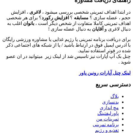
راهنمای دریافت مشاوره
در ابتدا اهداف تمرینی شخصی بررسی میشود ،
لاغری
، افزایش
حجم ، عضله سازی ؟
مسابقه
؟
افزایش رکورد
؟ برای هر شخصی
اهداف تمرینی کاملا متفاوت از شخص دیگر است ،
بانوان
اغلب به
دنبال لاغری و
آقایان
به دنبال عضله سازی !
برای دریافت برنامه تمرینی یا رژیم غذایی یا مشاوره ورزشی رایگان
با ادرس ایمیل فوق در ارتباط باشید / یا از شبکه های اجتماعی ذکر
شده در فوتر استفاده نمایید.
چنل بک آپ آپارات نیز تاسیس شد از لینک زیر میتوانید در ان عصو
شوید .
لینک چنل آپارات رونین پاور
دسترسی سریع
بلاگ
بدنسازی
مچ اندازی
پاورلیفتینگ
تمرینات من
برنامه تمرینی
تغذیه و رژیم