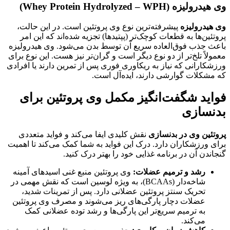
وی هیدرولیزه (Whey Protein Hydrolyzed – WPH)
وی هیدرولیزه
پیشرفته‌ترین نوع وی پروتئین است. در این حالت،
پروتئین‌ها به قطعات کوچک‌تر (پپتیدها) تجزیه شده‌اند که این امر
باعث جذب فوق‌العاده سریع آن توسط بدن می‌شود. وی هیدرولیزه
معمولاً تلخ‌تر از دو نوع دیگر است و گران‌تر نیز هست. این نوع برای
ورزشکارانی که نیاز به ریکاوری فوری پس از تمرین دارند یا افرادی
که مشکلات گوارشی دارند، ایده‌آل است.
فواید شگفت‌انگیز مکمل وی پروتئین برای
بدنسازی
پروتئین وی در بدنسازی
نقش کلیدی ایفا می‌کند و فواید متعددی
برای ورزشکاران دارد. درک این فواید به شما کمک می‌کند تا اهمیت
گنجاندن آن در برنامه غذایی خود را بهتر درک کنید.
رشد و ترمیم عضلات:
وی پروتئین منبع غنی اسیدهای آمینه
شاخه‌دار (BCAAs)، به ویژه لوسین است که نقش مهمی در
تحریک سنتز پروتئین عضلانی دارد. پس از تمرینات شدید،
عضلات دچار پارگی‌های ریز می‌شوند و مصرف وی پروتئین
به ترمیم سریع‌تر این پارگی‌ها و رشد توده عضلانی کمک
می‌کند.