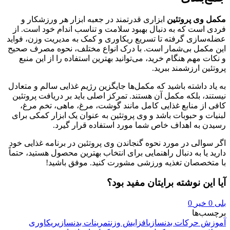
مکمل وی پروتئین
ابزاری قدرتمند در جعبه ابزار هر ورزشکار و
فردی است که به دنبال بهبود سلامت و تناسب اندام خود است. از
عضله‌سازی گرفته تا تسریع ریکاوری و کمک به مدیریت وزن، فواید
این مکمل بی‌شمار است. با درک انواع مختلف، نحوه مصرف صحیح
و نکات مهم هنگام خرید، می‌توانید بهترین استفاده را از این منبع
پروتئین ارزشمند ببرید.
به یاد داشته باشید که مکمل‌ها جایگزین رژیم غذایی سالم و متعادل
نیستند، بلکه مکمل آن هستند. تمرکز اصلی باید بر دریافت پروتئین
کافی از منابع غذایی کامل مانند گوشت، مرغ، ماهی، تخم مرغ،
لبنیات و حبوبات باشد و وی پروتئین به عنوان یک ابزار کمکی برای
رسیدن به اهداف خاص شما مورد استفاده قرار گیرد.
اگر سوالی در مورد نحوه گنجاندن وی پروتئین در برنامه غذایی خود
دارید یا به دنبال راهنمایی برای انتخاب بهترین محصول هستید، حتماً
با متخصصان تغذیه ورزشی مشورت کنید. موفق باشید!
آیا این نوشته برایتان مفید بود؟
بلی
0
خیر
0
برچسب‌ها
آموزش حرکات بدنسازی
افزایش وزن
تمرینات بدنسازی
ریکاوری