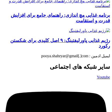
برنامه غذایی مچ اندازی: راهنمای جامع برای افزایش
قدرت و استقامت
رژیم غذایی پاورلیفتینگ: ۹ اصل کلیدی برای شکستن
رکورد
ایمیل ادمین : pooya.shahryar@gmail[.]com
سایر شبکه های اجتماعی
Youtube