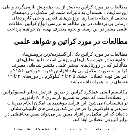
مطالعات در مورد کراتین به بیش از سه دهه پیش بازمی‌گردد و طی
این سال‌ها، دانشمندان به تأثیرات مثبت این مکمل در زمینه‌های
مختلف از جمله بدنسازی، ورزش‌های قدرتی و حتی کاربردهای
درمانی پی برده‌اند. در این مقاله، به بررسی انواع کراتین، مقالات
علمی معتبر در این زمینه و نحوه مصرف بهینه آن خواهیم پرداخت.
مطالعات در مورد کراتین و شواهد علمی
مطالعات در مورد کراتین یکی از گسترده‌ترین پژوهش‌های
انجام‌شده در حوزه مکمل‌های ورزشی است. طبق تحلیل‌های
متاآنالیز که در ژورنال‌های معتبر علمی منتشر شده‌اند، مصرف
کراتین به‌صورت مکمل می‌تواند افزایش قدرت خروجی تا ۱۵٪ و
افزایش توده عضلانی خشک تا ۲ تا ۴ کیلوگرم در دوره‌های ۴ تا ۱۲
هفته‌ای را به همراه داشته باشد.
مکانیسم اصلی عملکرد کراتین از طریق افزایش ذخایر فسفوکراتین
در عضلات است که منجر به تسریع بازسازی ATP (آدنوزین
تری‌فسفات) می‌شود. این فرآیند بیوشیمیایی امکان انجام تمرینات
شدیدتر و طولانی‌تر را فراهم می‌کند. بررسی‌های کلینیکی نشان
داده‌اند که این مکمل در افراد مسن نیز می‌تواند نقش محافظتی در
برابر آتروفی عضلانی ایفا کند.
پژوهش‌های منتشرشده در ژورنال International Society