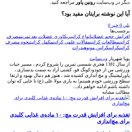
دیگر در وب‌سایت
رونین پاور
مراجعه کنید.
آیا این نوشته برایتان مفید بود؟
بلی
0
خیر
0
برچسب‌ها
افزایش حجم عضلانی
انواع کراتین
ریکاوری عضلات بعد تمرین
مصرف
کراتین
مطالعات کراتین
مقالات علمی کراتین
مکمل کراتین
نحوه مصرف
کراتین
کراتین
کراتین مونوهیدرات
پویا شهریار
وب‌سایت
از سال 1381 هجری شمسی تمرین را شروع کردم ، مسیر حیات
ورزشی من از جودو،کونگ فو، کشتی آزاد به سمت بدنسازی ،
پاورلیفتینگ و مچ اندازی کشیده شد ، هنوز هم دنبال بهبود و ارتقا
سطح ورزشی خودم هستم! به یاری مولا علی (ع) تا جایی که توان
داشته باشم ادامه خواهم داد...
مطالب مشابه
تغذیه برای افزایش قدرت مچ: ۱۰ ماده‌ی غذایی کلیدی
برای مچ‌اندازی