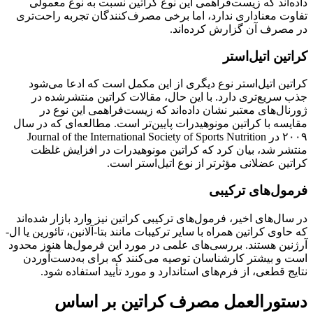
داده‌اند که زیست‌فراهمی این نوع کراتین نسبت به نوع معمولی
تفاوت معناداری ندارد، اما برخی مصرف‌کنندگان تجربه راحت‌تری
در مصرف آن گزارش کرده‌اند.
کراتین اتیل‌استر
کراتین اتیل‌استر نوع دیگری از این مکمل است که ادعا می‌شود
جذب سریع‌تری دارد. با این حال، مقالات کراتین منتشرشده در
ژورنال‌های معتبر نشان داده‌اند که زیست‌فراهمی این نوع در
مقایسه با کراتین مونوهیدرات پایین‌تر است. مطالعه‌ای که در سال
۲۰۰۹ در Journal of the International Society of Sports Nutrition
منتشر شد، بیان کرد که کراتین مونوهیدرات در افزایش غلظت
کراتین عضلانی مؤثرتر از نوع اتیل‌استر است.
فرمول‌های ترکیبی
در سال‌های اخیر، فرمول‌های ترکیبی کراتین نیز وارد بازار شده‌اند
که حاوی کراتین همراه با سایر ترکیبات مانند بتا-آلانین، تائورین یا ال-
آرژنین هستند. بررسی‌های علمی در مورد این فرمول‌ها هنوز محدود
است و بیشتر کارشناسان توصیه می‌کنند که برای به‌دست‌آوردن
نتایج قطعی، از فرم‌های استاندارد و مورد تأیید استفاده شود.
دستورالعمل مصرف کراتین بر اساس