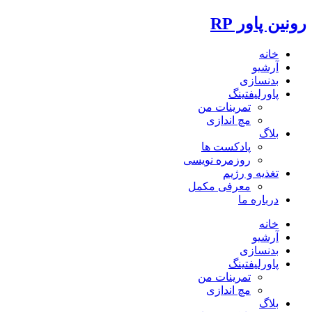
رونین پاور RP
خانه
آرشیو
بدنسازی
پاورلیفتینگ
تمرینات من
مچ اندازی
بلاگ
پادکست ها
روزمره نویسی
تغذیه و رژیم
معرفی مکمل
درباره ما
خانه
آرشیو
بدنسازی
پاورلیفتینگ
تمرینات من
مچ اندازی
بلاگ