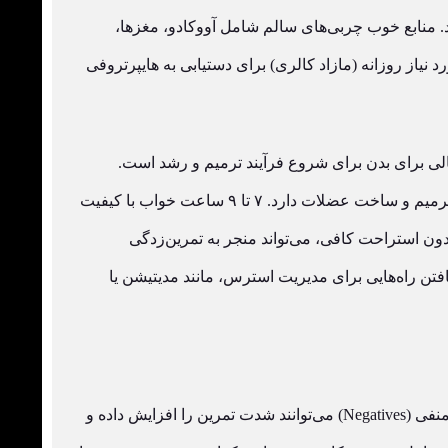
 منابع خوب چربی‌های سالم شامل آووکادو، مغزها،
نیاز روزانه (مازاد کالری) برای دستیابی به هایپرتروفی
الی برای بدن برای شروع فرآیند ترمیم و رشد است.
خواب، مهم‌ترین بخش ریکاوری است. در طول خواب عمیق، بدن هورمون رشد ترشح می‌کند که نقش کلیدی در ترمیم و ساخت عضلات دارد. ۷ تا ۹ ساعت خواب با کیفیت
ون استراحت کافی، می‌تواند منجر به تمرین‌زدگی
تن راه‌هایی برای مدیریت استرس، مانند مدیتیشن یا
تکنیک‌هایی مانند دراپ ست (Drop Sets)، سوپر ست (Supersets)، رست-پاز (Rest-Pause) و تکرارهای منفی (Negatives) می‌توانند شدت تمرین را افزایش داده و