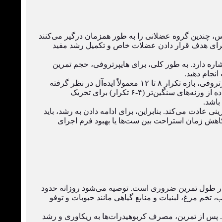
سرشانه و بارفیکس، چندین گروه عضلانی را به طور همزمان درگیر می‌کنند
عضلانی دارند. در کنار این حرکات، حرکات ایزوله (Isolation Movements) نیز می‌توانند برای هدف قرار دادن عضلات خاص و تکمیل رشد مفید
اره دارد. به طور کلی، برای هایپرتروفی، حجم تمرین
انجام دهید.
شدت تمرین به وزنه‌ای که بلند می‌کنید، نسبت به حداکثر توانایی شما اشاره دارد. برای هایپرتروفی، بازه تکرار ۸ تا ۱۲ معمولاً ایده‌آل در نظر گرفته
می‌شود، که این بازه نیازمند استفاده از وزنه‌ای است که شما را به نزدیکی ناتوانی در تکرارهای پایانی برساند. با این حال، استفاده از وزنه‌های سنگین‌تر (۴-۶ تکرار) برای تحریک
عادت می‌کند. بنابراین، برای ادامه دادن به رشد، باید
، کاهش زمان استراحت بین ست‌ها یا بهبود فرم اجرای
در طول تمرین ضروری است. توصیه می‌شود روزانه حدود
، تخم مرغ، لبنیات و منابع گیاهی مانند حبوبات و توفو
. پس از تمرین، مصرف کربوهیدرات‌ها به ریکاوری و رشد