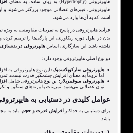
هایپرتروفی (Hypertrophy) به زبان ساده، به معنای
افزا
هایپرتروفی، فیبرهای عضلانی موجود بزرگتر می‌شوند و ا
است که به آن‌ها وارد می‌شود.
فرآیند هایپرتروفی در پاسخ به تمرینات مقاومتی، به ویژه
بدن در طول دوره ریکاوری، این پارگی‌ها را ترمیم کرده و د
داشته باشد. این سازگاری، اساس
هایپرتروفی در بدنسازی
دو نوع اصلی هایپرتروفی وجود دارد:
هایپرتروفی سارکوپلاسمیک:
این نوع هایپرتروفی به اف
اما لزوماً به معنای افزایش چشمگیر قدرت نیست. تمرینات
هایپرتروفی میوفیبریلار:
این نوع هایپرتروفی شامل افزای
توان عضلانی می‌شود. تمرینات با وزنه‌های سنگین و تکرا
عوامل کلیدی در دستیابی به هایپرترو
برای دستیابی به حداکثر
افزایش قدرت و حجم
، باید به م
باشد.
۱. تمرینات مقاومتی مؤثر