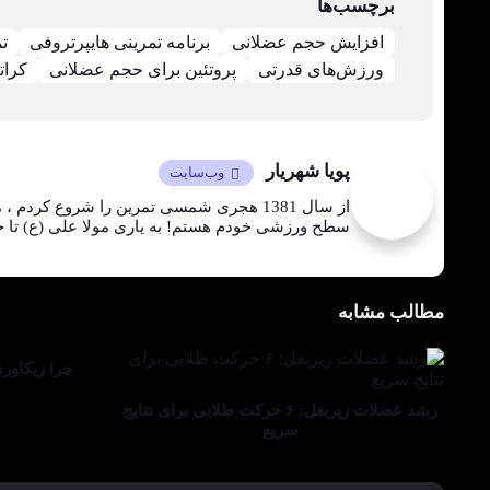
برچسب‌ها
افزایش حجم عضلانی
برنامه تمرینی هایپرتروفی
ت
ورزش‌های قدرتی
پروتئین برای حجم عضلانی
کرات
پویا شهریار
وب‌سایت
از سال 1381 هجری شمسی تمرین را شروع کر
سطح ورزشی خودم هستم! به یاری مولا علی (ع) تا جای
مطالب مشابه
چرا ریکاور
رشد عضلات زیربغل: ۶ حرکت طلایی برای نتایج
سریع