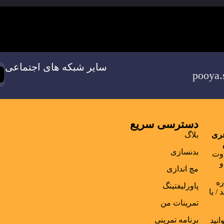
سایر شبکه های اجتماعی
دسترسی سریع
غری
بلاگ
بدنسازی
اوت
و
مچ اندازی
ره
پاورلیفتینگ
/ یا
تمرینات من
برنامه تمرینی
انید