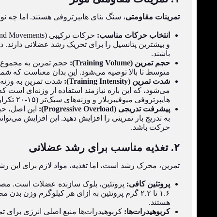
تمرینات مقاومتی
، سنگ بنای هایپرتروفی هستند. اما چه نوع 
انتخاب حرکات مناسب:
باشند.
حجم تمرین (Training Volume):
حجم تمرین به مجموع ست
متوسط تا بالا توصیه می‌شود. این بدان معناست که شما 
شدت تمرین (Training Intensity):
هایپرتروفی میوفیبریلار و وزنه‌های سبک‌تر (۱۵-۲۰ تکرار) برای تحریک هایپرتروفی سارکوپلاسمیک نیز می‌تواند بخشی از برنامه باشد.
پیشرفت تدریجی (Progressive Overload):
این اصل، حیا
به تدریج بار تمرینی را افزایش دهید. این افزایش می‌تو
حرکت باشد.
۲. تغذیه مناسب برای رشد عضلانی
تمرین، محرک رشد است، اما تغذیه، مواد لازم برای این رشد
پروتئین کافی:
پروتئین، بلوک سازنده عضلات است. مصر
۱.۶ تا ۲.۲ گرم پروتئین به ازای هر کیلوگرم وز
هستند.
کربوهیدرات‌ها:
کربوهیدرات‌ها منبع اصلی انرژی برای ت