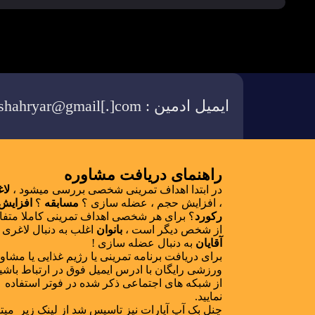
ایمیل ادمین : pooya.shahryar@gmail[.]com
راهنمای دریافت مشاوره
در ابتدا اهداف تمرینی شخصی بررسی میشود ،
لا
، افزایش حجم ، عضله سازی ؟
مسابقه
؟
افزایش
رکورد
؟ برای هر شخصی اهداف تمرینی کاملا متف
از شخص دیگر است ،
بانوان
اغلب به دنبال لاغری 
آقایان
به دنبال عضله سازی !
برای دریافت برنامه تمرینی یا رژیم غذایی یا مشاو
ورزشی رایگان با ادرس ایمیل فوق در ارتباط باشید 
از شبکه های اجتماعی ذکر شده در فوتر استفاده
نمایید.
چنل بک آپ آپارات نیز تاسیس شد از لینک زیر میتو