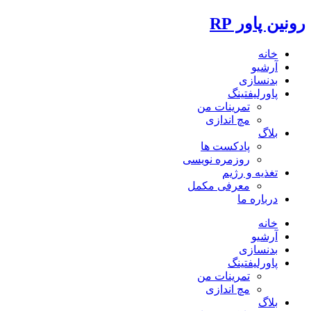
رونین پاور RP
خانه
آرشیو
بدنسازی
پاورلیفتینگ
تمرینات من
مچ اندازی
بلاگ
پادکست ها
روزمره نویسی
تغذیه و رژیم
معرفی مکمل
درباره ما
خانه
آرشیو
بدنسازی
پاورلیفتینگ
تمرینات من
مچ اندازی
بلاگ