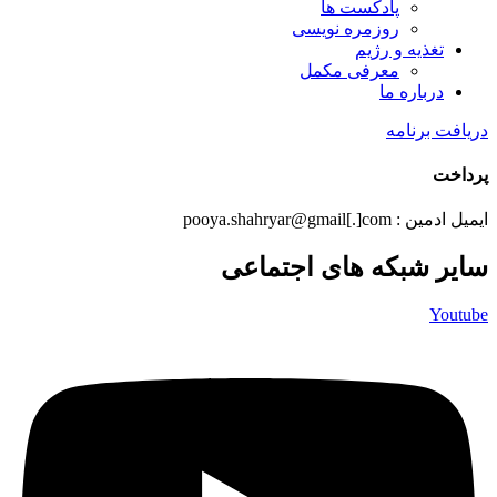
پادکست ها
روزمره نویسی
تغذیه و رژیم
معرفی مکمل
درباره ما
دریافت برنامه
پرداخت
ایمیل ادمین : pooya.shahryar@gmail[.]com
سایر شبکه های اجتماعی
Youtube