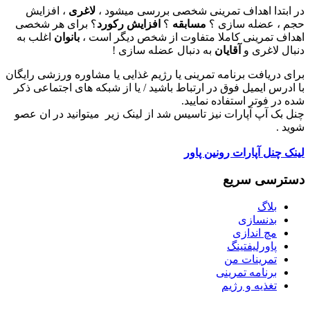
در ابتدا اهداف تمرینی شخصی بررسی میشود ،
لاغری
، افزایش
حجم ، عضله سازی ؟
مسابقه
؟
افزایش رکورد
؟ برای هر شخصی
اهداف تمرینی کاملا متفاوت از شخص دیگر است ،
بانوان
اغلب به
دنبال لاغری و
آقایان
به دنبال عضله سازی !
برای دریافت برنامه تمرینی یا رژیم غذایی یا مشاوره ورزشی رایگان
با ادرس ایمیل فوق در ارتباط باشید / یا از شبکه های اجتماعی ذکر
شده در فوتر استفاده نمایید.
چنل بک آپ آپارات نیز تاسیس شد از لینک زیر میتوانید در ان عصو
شوید .
لینک چنل آپارات رونین پاور
دسترسی سریع
بلاگ
بدنسازی
مچ اندازی
پاورلیفتینگ
تمرینات من
برنامه تمرینی
تغذیه و رژیم