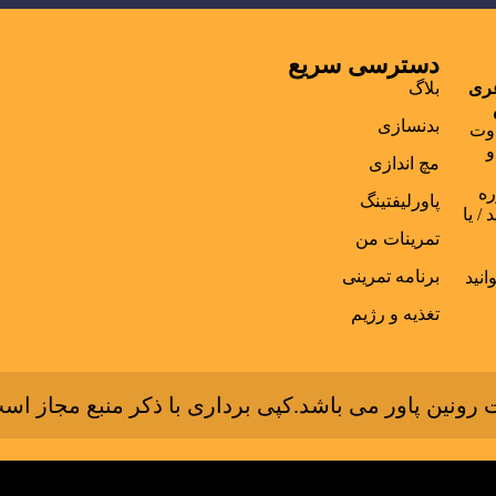
دسترسی سریع
غری
بلاگ
بدنسازی
اوت
و
مچ اندازی
ره
پاورلیفتینگ
/ یا
تمرینات من
برنامه تمرینی
انید
تغذیه و رژیم
ونین پاور می باشد.کپی برداری با ذکر منبع مجاز است.