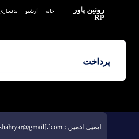
رونین پاور
خانه
آرشیو
بدنسازی
RP
پرداخت
ایمیل ادمین : pooya.shahryar@gmail[.]com