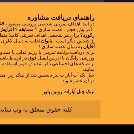
راهنمای دریافت مشاوره
در ابتدا اهداف تمرینی شخصی بررسی میشود ،
لا
، افزایش حجم ، عضله سازی ؟
مسابقه
؟
افزایش
رکورد
؟ برای هر شخصی اهداف تمرینی کاملا متف
از شخص دیگر است ،
بانوان
اغلب به دنبال لاغری 
آقایان
به دنبال عضله سازی !
برای دریافت برنامه تمرینی یا رژیم غذایی یا مشاو
ورزشی رایگان با ادرس ایمیل فوق در ارتباط باشید 
از شبکه های اجتماعی ذکر شده در فوتر استفاده
نمایید.
چنل بک آپ آپارات نیز تاسیس شد از لینک زیر میتو
در ان عصو شوید .
لینک چنل آپارات رونین پاور
کلیه حقوق متعلق به وب سایت ر