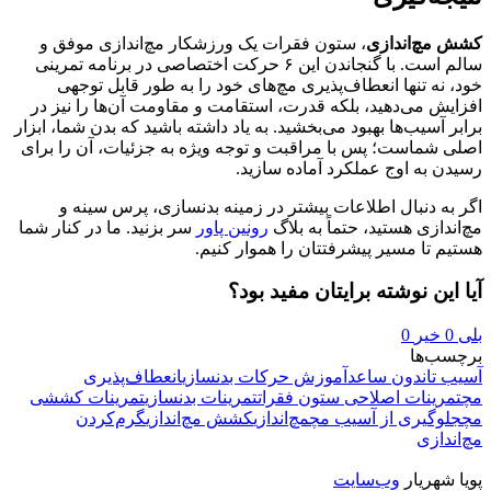
کشش مچ‌اندازی
، ستون فقرات یک ورزشکار مچ‌اندازی موفق و
سالم است. با گنجاندن این ۶ حرکت اختصاصی در برنامه تمرینی
خود، نه تنها انعطاف‌پذیری مچ‌های خود را به طور قابل توجهی
افزایش می‌دهید، بلکه قدرت، استقامت و مقاومت آن‌ها را نیز در
برابر آسیب‌ها بهبود می‌بخشید. به یاد داشته باشید که بدن شما، ابزار
اصلی شماست؛ پس با مراقبت و توجه ویژه به جزئیات، آن را برای
رسیدن به اوج عملکرد آماده سازید.
اگر به دنبال اطلاعات بیشتر در زمینه بدنسازی، پرس سینه و
مچ‌اندازی هستید، حتماً به بلاگ
رونین پاور
سر بزنید. ما در کنار شما
هستیم تا مسیر پیشرفتتان را هموار کنیم.
آیا این نوشته برایتان مفید بود؟
بلی
0
خیر
0
برچسب‌ها
آسیب تاندون ساعد
آموزش حرکات بدنسازی
انعطاف‌پذیری
مچ
تمرینات اصلاحی ستون فقرات
تمرینات بدنسازی
تمرینات کششی
مچ
جلوگیری از آسیب مچ
مچ‌اندازی
کشش مچ‌اندازی
گرم‌کردن
مچ‌اندازی
پویا شهریار
وب‌سایت