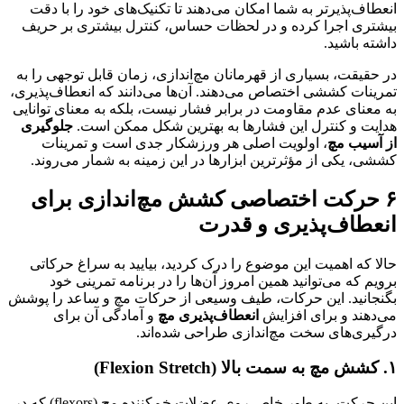
انعطاف‌پذیرتر به شما امکان می‌دهند تا تکنیک‌های خود را با دقت
بیشتری اجرا کرده و در لحظات حساس، کنترل بیشتری بر حریف
داشته باشید.
در حقیقت، بسیاری از قهرمانان مچ‌اندازی، زمان قابل توجهی را به
تمرینات کششی اختصاص می‌دهند. آن‌ها می‌دانند که انعطاف‌پذیری،
به معنای عدم مقاومت در برابر فشار نیست، بلکه به معنای توانایی
هدایت و کنترل این فشارها به بهترین شکل ممکن است.
جلوگیری
از آسیب مچ
، اولویت اصلی هر ورزشکار جدی است و تمرینات
کششی، یکی از مؤثرترین ابزارها در این زمینه به شمار می‌روند.
۶ حرکت اختصاصی کشش مچ‌اندازی برای
انعطاف‌پذیری و قدرت
حالا که اهمیت این موضوع را درک کردید، بیایید به سراغ حرکاتی
برویم که می‌توانید همین امروز آن‌ها را در برنامه تمرینی خود
بگنجانید. این حرکات، طیف وسیعی از حرکات مچ و ساعد را پوشش
می‌دهند و برای افزایش
انعطاف‌پذیری مچ
و آمادگی آن برای
درگیری‌های سخت مچ‌اندازی طراحی شده‌اند.
۱. کشش مچ به سمت بالا (Flexion Stretch)
این حرکت، به طور خاص روی عضلات خم‌کننده مچ (flexors) که در