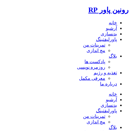
رونین پاور RP
خانه
آرشیو
بدنسازی
پاورلیفتینگ
تمرینات من
مچ اندازی
بلاگ
پادکست ها
روزمره نویسی
تغذیه و رژیم
معرفی مکمل
درباره ما
خانه
آرشیو
بدنسازی
پاورلیفتینگ
تمرینات من
مچ اندازی
بلاگ