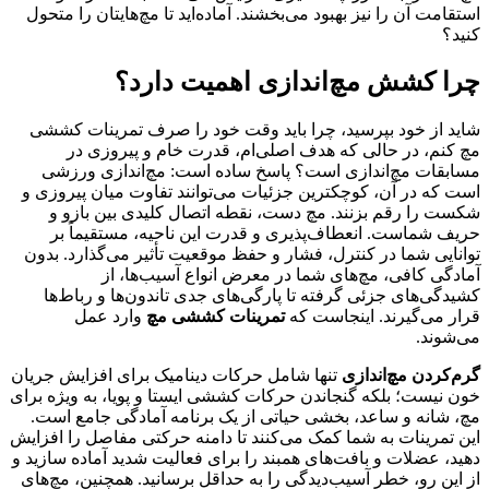
استقامت آن را نیز بهبود می‌بخشند. آماده‌اید تا مچ‌هایتان را متحول
کنید؟
چرا کشش مچ‌اندازی اهمیت دارد؟
شاید از خود بپرسید، چرا باید وقت خود را صرف تمرینات کششی
مچ کنم، در حالی که هدف اصلی‌ام، قدرت خام و پیروزی در
مسابقات مچ‌اندازی است؟ پاسخ ساده است: مچ‌اندازی ورزشی
است که در آن، کوچکترین جزئیات می‌توانند تفاوت میان پیروزی و
شکست را رقم بزنند. مچ دست، نقطه اتصال کلیدی بین بازو و
حریف شماست. انعطاف‌پذیری و قدرت این ناحیه، مستقیماً بر
توانایی شما در کنترل، فشار و حفظ موقعیت تأثیر می‌گذارد. بدون
آمادگی کافی، مچ‌های شما در معرض انواع آسیب‌ها، از
کشیدگی‌های جزئی گرفته تا پارگی‌های جدی تاندون‌ها و رباط‌ها
قرار می‌گیرند. اینجاست که
تمرینات کششی مچ
وارد عمل
می‌شوند.
گرم‌کردن مچ‌اندازی
تنها شامل حرکات دینامیک برای افزایش جریان
خون نیست؛ بلکه گنجاندن حرکات کششی ایستا و پویا، به ویژه برای
مچ، شانه و ساعد، بخشی حیاتی از یک برنامه آمادگی جامع است.
این تمرینات به شما کمک می‌کنند تا دامنه حرکتی مفاصل را افزایش
دهید، عضلات و بافت‌های همبند را برای فعالیت شدید آماده سازید و
از این رو، خطر آسیب‌دیدگی را به حداقل برسانید. همچنین، مچ‌های