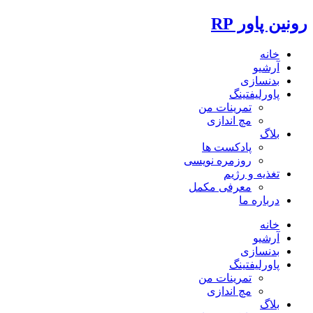
رونین پاور RP
خانه
آرشیو
بدنسازی
پاورلیفتینگ
تمرینات من
مچ اندازی
بلاگ
پادکست ها
روزمره نویسی
تغذیه و رژیم
معرفی مکمل
درباره ما
خانه
آرشیو
بدنسازی
پاورلیفتینگ
تمرینات من
مچ اندازی
بلاگ