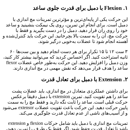
۱. Flexion با دمبل برای قدرت جلوی ساعد
این حرکت یکی از پایه‌ای‌ترین و مؤثرترین تمرینات مچ اندازی با
دمبل است. برای انجام این تمرین، روی یک نیمکت بنشینید و ساعد
خود را روی ران قرار دهید. دمبل را در دست بگیرید و فقط با
حرکت مچ، آن را به سمت بالا بچرخانید. این حرکت باید کنترل‌شده و
آهسته انجام شود تا عضلات به‌خوبی درگیر شوند.
۳ ست ۱۲ تا ۱۵ تکرار برای هر دست انجام دهید و بین ست‌ها ۶۰
ثانیه استراحت کنید. اگر احساس کردید که می‌توانید بیشتر کار کنید،
وزن دمبل را افزایش دهید. این حرکت به‌طور خاص عضلات flexor
ساعد را هدف قرار می‌دهد که نقش مهمی در مچ اندازی دارند.
۲. Extension با دمبل برای تعادل قدرت
برای داشتن عملکردی متعادل در مچ اندازی، باید عضلات پشت
ساعد را هم تقویت کنید. تمرین extension با دمبل دقیقاً برعکس
حرکت قبلی است. ساعد را ثابت نگه دارید و فقط مچ را به سمت
پایین حرکت دهید. این حرکت باعث تقویت عضلات extensor می‌شود
و از آسیب‌های ناشی از عدم تعادل قدرت جلوگیری می‌کند.
تمرینات مچ اندازی با دمبل باید شامل حرکات flexion و extension
باشد تا تعادل قدرت حفظ شود. اگر فقط یک طرف را تمرین دهید،