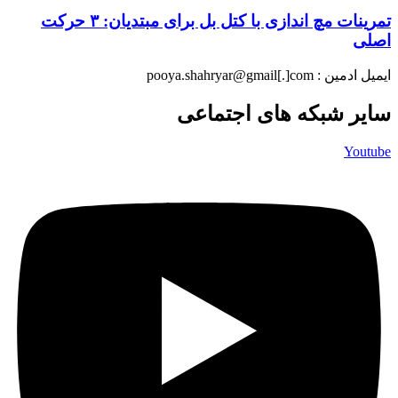
تمرینات مچ اندازی با کتل بل برای مبتدیان: ۳ حرکت
اصلی
ایمیل ادمین : pooya.shahryar@gmail[.]com
سایر شبکه های اجتماعی
Youtube