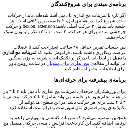
برنامه‌ی مبتدی برای شروع‌کنندگان
اگر تازه با تمرینات مچ اندازی با دمبل آشنا شده‌اید، باید از حرکات
ساده شروع کنید. در هفته‌ی اول، ۲ جلسه تمرین کافی است. هر
جلسه باید شامل ۳ حرکت اصلی باشد: flexion، extension و حرکت
چرخشی ساده. برای هر حرکت، ۲ ست ۱۰ تا ۱۲ تکرار با وزن سبک
انجام دهید.
بین جلسات تمرین حداقل ۴۸ ساعت استراحت کنید تا عضلات
فرصت ریکاوری داشته باشند. فراموش نکنید که
تمرینات مچ اندازی
با دمبل
در ابتدا باید با تمرکز بر تکنیک انجام شوند، نه وزن سنگین.
می‌توانید از مقاله‌ی
مچ اندازی برای مبتدیان
در سایت رونین پاور
برای اطلاعات بیشتر استفاده کنید.
برنامه‌ی پیشرفته برای حرفه‌ای‌ها
برای ورزشکاران حرفه‌ای، تمرینات مچ اندازی با دمبل باید ۳ تا ۴ بار
در هفته انجام شود. هر جلسه می‌تواند شامل ۴ تا ۵ حرکت مختلف با
۳ تا ۴ ست برای هر حرکت باشد. در این سطح، می‌توانید از
تکنیک‌های پیشرفته‌تری مثل سوپرست یا دراپ‌ست استفاده کنید.
همچنین، توصیه می‌شود که تمرینات کششی و موبیلیتی را هم به
برنامه اضافه کنید. این کار باعث افزایش دامنه‌ی حرکتی مفصل مچ