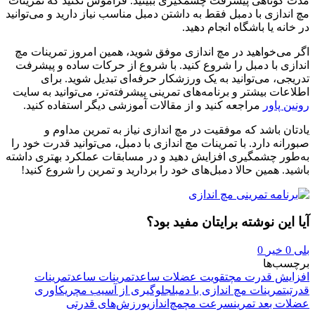
مدت کوتاهی پیشرفت چشمگیری ببینید. فراموش نکنید که تمرینات
مچ اندازی با دمبل فقط به داشتن دمبل مناسب نیاز دارید و می‌توانید
در خانه یا باشگاه انجام دهید.
اگر می‌خواهید در مچ اندازی موفق شوید، همین امروز تمرینات مچ
اندازی با دمبل را شروع کنید. با شروع از حرکات ساده و پیشرفت
تدریجی، می‌توانید به یک ورزشکار حرفه‌ای تبدیل شوید. برای
اطلاعات بیشتر و برنامه‌های تمرینی پیشرفته‌تر، می‌توانید به سایت
رونین پاور
مراجعه کنید و از مقالات آموزشی دیگر استفاده کنید.
یادتان باشد که موفقیت در مچ اندازی نیاز به تمرین مداوم و
صبورانه دارد. با تمرینات مچ اندازی با دمبل، می‌توانید قدرت خود را
به‌طور چشمگیری افزایش دهید و در مسابقات عملکرد بهتری داشته
باشید. همین حالا دمبل‌های خود را بردارید و تمرین را شروع کنید!
آیا این نوشته برایتان مفید بود؟
بلی
0
خیر
0
برچسب‌ها
افزایش قدرت مچ
تقویت عضلات ساعد
تمرینات ساعد
تمرینات
قدرتی
تمرینات مچ اندازی با دمبل
جلوگیری از آسیب مچ
ریکاوری
عضلات بعد تمرین
سرعت مچ
مچ‌اندازی
ورزش‌های قدرتی