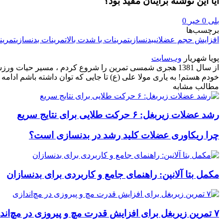
آیا این نوشته برایتان مفید بود؟
بلی
0
خیر
0
برچسب‌ها
افزایش حجم عضلانی
بدنسازی
تمرینات با شدت بالا
تمرینات بدنسازی
تمرین
پویا شهریار
وب‌سایت
از سال 1381 هجری شمسی تمرین را شروع کردم ، مسیر حیات 
خودم هستم! به یاری مولا علی (ع) تا جایی که توان داشته باشم ادامه خ
مطالب مشابه
رشد عضلات زیربغل: ۶ حرکت طلایی برای نتایج سریع
چرا ریکاوری عضلات کلید رشد در بدنسازی است؟
مکمل بتا آلانین: راهنمای جامع و کاربردی برای بدنسازان
۷ تمرین زیربغل برای افزایش قدرت مچ و پیروزی در مچ‌اندازی