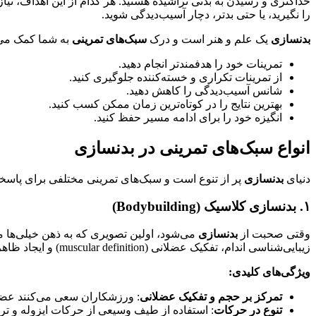
حداکثری و رسیدن به بدنی تراشیده هستید. هر کدام از این اهداف، نی
را نگیرید، یا حتی بدتر، دچار آسیب‌دیدگی شوید.
بدنسازی
یک علم و هنر است و درک
سبک‌های تمرینی
به شما کمک می‌
تمرینات خود را هدفمندتر انجام دهید.
از تمرینات تکراری و خسته‌کننده جلوگیری کنید.
شانس آسیب‌دیدگی را کاهش دهید.
بهترین نتایج را در کوتاه‌ترین زمان ممکن کسب کنید.
انگیزه خود را برای ادامه مسیر حفظ کنید.
انواع سبک‌های تمرینی در بدنسازی
دنیای
بدنسازی
پر از تنوع است و سبک‌های تمرینی مختلفی برای پاسخگو
۱. بدنسازی کلاسیک (Bodybuilding)
وقتی صحبت از
بدنسازی
می‌شود، اولین تصویری که به ذهن خیلی‌ها
زیبایی‌شناسی اندام، تفکیک عضلانی (muscular definition) و ایجاد ظاهری “عضلانی” و حجیم است.
ویژگی‌های کلیدی:
تمرکز بر حجم و تفکیک عضلانی
: ورزشکاران سعی می‌کنند عضل
تنوع در حرکات
: استفاده از طیف وسیعی از حرکات ایزوله و تر