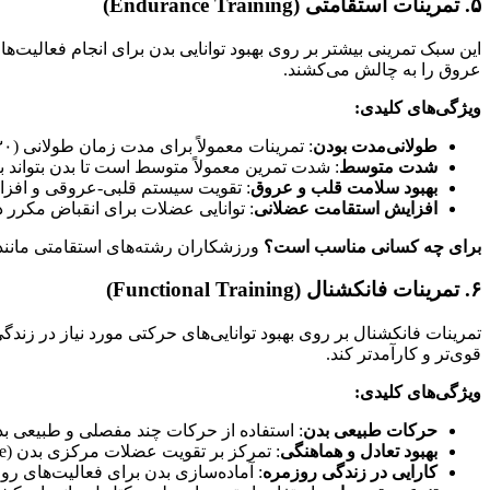
۵. تمرینات استقامتی (Endurance Training)
این سبک تمرینی بیشتر بر روی بهبود توانایی بدن برای انجام فعالیت
عروق را به چالش می‌کشند.
ویژگی‌های کلیدی:
طولانی‌مدت بودن
: تمرینات معمولاً برای مدت زمان طولانی (۳۰ دقیقه تا چند ساعت) انجام می‌شوند.
شدت متوسط
: شدت تمرین معمولاً متوسط است تا بدن بتواند 
بهبود سلامت قلب و عروق
: تقویت سیستم قلبی-عروقی و افزا
افزایش استقامت عضلانی
: توانایی عضلات برای انقباض مکرر 
برای چه کسانی مناسب است؟
ورزشکاران رشته‌های استقامتی مانند 
۶. تمرینات فانکشنال (Functional Training)
تمرینات فانکشنال بر روی بهبود توانایی‌های حرکتی مورد نیاز در زن
قوی‌تر و کارآمدتر کند.
ویژگی‌های کلیدی:
حرکات طبیعی بدن
: استفاده از حرکات چند مفصلی و طبیعی بد
بهبود تعادل و هماهنگی
: تمرکز بر تقویت عضلات مرکزی بدن (core) و بهبود تعادل.
کارایی در زندگی روزمره
: آماده‌سازی بدن برای فعالیت‌های 