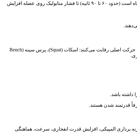
: معمولاً تکرارها در بازه ۸ تا ۱۲ یا حتی ۱۵ تکرار انجام می‌شود و زمان استراحت بین ست‌ها نسبتاً کوتاه است (حدود ۶۰ تا ۹۰ ثانیه) تا فشار متابولیک روی عضله افزایش
دهند.
، همانطور که از نامش پیداست، بر قدرت محض تمرکز دارد. در این رشته، ورزشکاران برای بلند کردن حداکثر وزنه ممکن در سه حرکت اصلی رقابت می‌کنند: اسکات (Squat)، پرس سینه (Bench
فاً قدرتمند شدن هستند.
کنیکی است: حرکت یک ضرب (Snatch) و حرکت دو ضرب (Clean and Jerk). هدف اصلی در وزنه برداری المپیکی، افزایش قدرت انفجاری، سرعت، هماهنگی