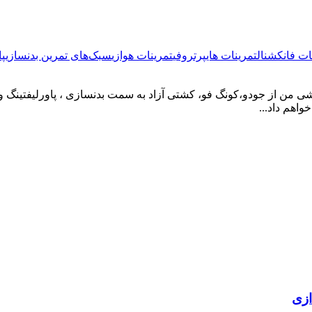
ات فانکشنال
تمرینات هایپرتروفی
تمرینات هوازی
سبک‌های تمرین بدنسازی
پا
ورزشی من از جودو،کونگ فو، کشتی آزاد به سمت بدنسازی ، پاورلیفتینگ 
واهم داد...