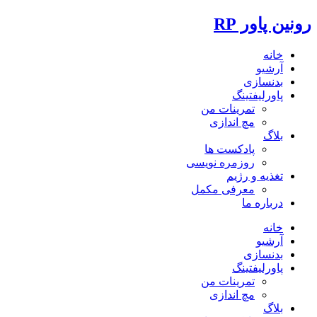
رونین پاور RP
خانه
آرشیو
بدنسازی
پاورلیفتینگ
تمرینات من
مچ اندازی
بلاگ
پادکست ها
روزمره نویسی
تغذیه و رژیم
معرفی مکمل
درباره ما
خانه
آرشیو
بدنسازی
پاورلیفتینگ
تمرینات من
مچ اندازی
بلاگ