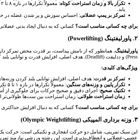
تکرار بالا و زمان استراحت کوتاه
یابد.
تمرکز بر پمپ عضلانی
: احساس سوزش و پر شدن عضله در حین 
برای چه کسانی مناسب است؟
کسانی که به دنبال ایجاد بدنی عضلانی
۲. پاورلیفتینگ (Powerlifting)
پاورلیفتینگ
Press) و ددلیفت (Deadlift). هدف اصلی، افزایش قدرت و توانایی بلند کردن وزنه‌های سنگین است، نه لزوماً حجم عضلانی زیاد یا زیبایی ظاهری.
ویژگی‌های کلیدی:
تمرکز بر قدرت
: هدف اصلی، افزایش توانایی بلند کردن وزنه‌
تکرار پایین و وزنه‌های سنگین
: معمولاً تکرارها در بازه ۱ تا ۵ تکرار انجام می‌شود و وزنه‌ها بسیار سنگین هستند.
تکنیک صحیح
: اجرای دقیق و صحیح حرکات برای جلوگیری از آسی
زمان استراحت طولانی
: زمان استراحت بین ست‌ها طولانی‌تر است (۲ تا ۵ دقیقه) تا بدن فرصت ریکاوری برای بلند کردن وزنه بعدی 
برای چه کسانی مناسب است؟
کسانی که به دنبال افزایش حداکثری 
۳. وزنه برداری المپیکی (Olympic Weightlifting)
عصبی-عضلانی و انعطاف‌پذیری است. این رشته ورزشی نیازمند تمری