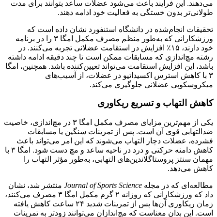
می‌دهند. این فرآیند باعث می‌شود عضلات ساعد بتوانند برای مدت
طولانی‌تر بدون خستگی به فعالیت خود ادامه دهند.
تحقیقات انجام‌شده در دانشگاه استنفورد نشان داده است که
ورزشکارانی که به‌طور منظم مصرف مکمل امگا ۳ را در برنامه
خود دارند، ۱۵٪ افزایش در استقامت عضلانی تجربه می‌کنند. در
رشته مچ‌اندازی که مسابقات ممکن است تا چند دقیقه ادامه داشته
باشد، این افزایش استقامت می‌تواند تعیین‌کننده باشد. همچنین، امگا
۳ با کاهش استرس اکسیداتیو در عضلات، از آسیب‌های
میکروسکوپی عضلانی جلوگیری می‌کند.
کاهش التهاب و تسریع ریکاوری
یکی از مهم‌ترین مزایای مصرف مکمل امگا ۳ در مچ‌اندازی، خاصیت
ضدالتهابی قوی آن است. پس از تمرینات سنگین یا مسابقات
فشرده، عضلات دچار التهاب می‌شوند که این امر می‌تواند باعث
کاهش دامنه حرکتی و درد در ناحیه ساعد و مچ دست شود. امگا ۳ با
مهمان سنتز پروستاگلاندین‌های التهابی، به‌طور مؤثر التهاب را
کاهش می‌دهد.
مطالعه‌ای که در مجله
Journal of Sports Science
منتشر شد، نشان
داد که ورزشکارانی که روزانه ۲ گرم مکمل امگا ۳ مصرف می‌کنند،
زمان ریکاوری آن‌ها پس از تمرینات شدید ۲۴ ساعت کاهش یافته
است. این بدان معناست که مچ‌اندازان می‌توانند زودتر به تمرینات