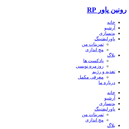
رونین پاور RP
خانه
آرشیو
بدنسازی
پاورلیفتینگ
تمرینات من
مچ اندازی
بلاگ
پادکست ها
روزمره نویسی
تغذیه و رژیم
معرفی مکمل
درباره ما
خانه
آرشیو
بدنسازی
پاورلیفتینگ
تمرینات من
مچ اندازی
بلاگ