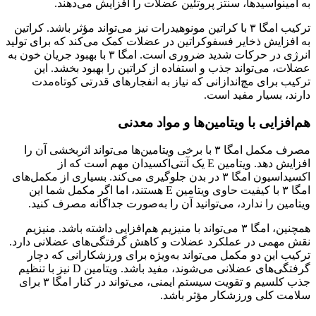
به آمینواسیدها، سنتز پروتئین عضلات را افزایش می‌دهند.
ترکیب امگا ۳ با کراتین مونوهیدرات نیز می‌تواند مؤثر باشد. کراتین
به افزایش ذخایر فسفوکراتین در عضلات کمک می‌کند که برای تولید
انرژی در حرکات شدید ضروری است. امگا ۳ با بهبود جریان خون به
عضلات، می‌تواند جذب و استفاده از کراتین را بهبود بخشد. این
ترکیب برای مچ‌اندازانی که نیاز به انفجارهای قدرتی کوتاه‌مدت
دارند، بسیار مفید است.
هم‌افزایی با ویتامین‌ها و مواد معدنی
مصرف مکمل امگا ۳ با برخی ویتامین‌ها می‌تواند اثربخشی آن را
افزایش دهد. ویتامین E یک آنتی‌اکسیدان مهم است که از
اکسیداسیون امگا ۳ در بدن جلوگیری می‌کند. بسیاری از مکمل‌های
امگا ۳ با کیفیت حاوی ویتامین E هستند، اما اگر مکمل شما این
ویتامین را ندارد، می‌توانید آن را به‌صورت جداگانه مصرف کنید.
همچنین، امگا ۳ می‌تواند با منیزیم هم‌افزایی داشته باشد. منیزیم
نقش مهمی در عملکرد عضلات و کاهش گرفتگی‌های عضلانی دارد.
ترکیب این دو مکمل می‌تواند به‌ویژه برای ورزشکارانی که دچار
گرفتگی‌های عضلانی می‌شوند، مفید باشد. ویتامین D نیز با تنظیم
جذب کلسیم و تقویت سیستم ایمنی، می‌تواند در کنار امگا ۳ برای
سلامت کلی ورزشکار مؤثر باشد.