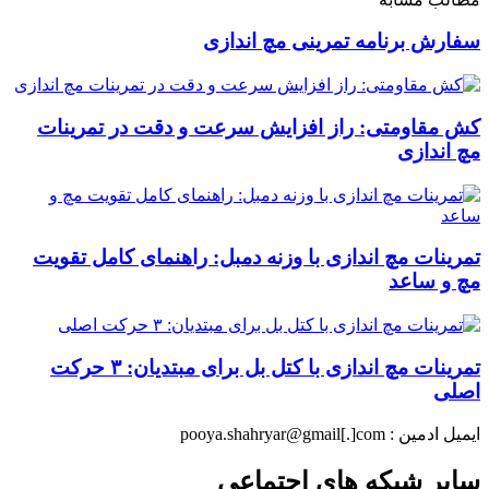
سفارش برنامه تمرینی مچ اندازی
کش مقاومتی: راز افزایش سرعت و دقت در تمرینات
مچ اندازی
تمرینات مچ اندازی با وزنه دمبل: راهنمای کامل تقویت
مچ و ساعد
تمرینات مچ اندازی با کتل بل برای مبتدیان: ۳ حرکت
اصلی
ایمیل ادمین : pooya.shahryar@gmail[.]com
سایر شبکه های اجتماعی