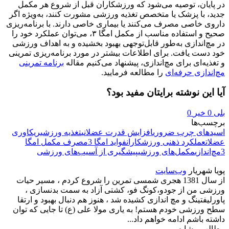
در پایان، توصیه می‌شود که ورزشکاران قبل از شروع هر مکمل
جدید، با پزشک یا متخصص تغذیه ورزشی مشورت کنند، به‌ویژه اگر
داروی خاصی مصرف می‌کنند یا بیماری خاصی دارند. با برنامه‌ریزی
صحیح و استفاده مناسب از مکمل امگا ۳، می‌توان عملکرد خود را
در مچ‌اندازی به‌طور قابل‌توجهی بهبود بخشیده و به اهداف ورزشی
خود دست یافت. برای اطلاعات بیشتر در مورد برنامه‌ریزی تمرینی
و تغذیه‌ای برای مچ‌اندازی، پیشنهاد می‌کنیم مقاله
برنامه تمرینی
مچ‌اندازی حرفه‌ای
را مطالعه فرمایید.
آیا این نوشته برایتان مفید بود؟
بلی
0
خیر
0
برچسب‌ها
اسیدهای چرب ضروری
افزایش قدرت عضلانی
تغذیه ورزشی
ریکاوری
عضلات
عملکرد ذهنی ورزشکاران
فواید امگا 3
مصرف مکمل امگا
3
مچ‌اندازی
مکمل‌های ورزشی
پیشگیری از آسیب‌های ورزشی
پویا شهریار
وب‌سایت
از سال 1381 هجری شمسی تمرین را شروع کردم ، مسیر حیات
ورزشی من از جودو،کونگ فو، کشتی آزاد به سمت بدنسازی ،
پاورلیفتینگ و مچ اندازی کشیده شد ، هنوز هم دنبال بهبود و ارتقا
سطح ورزشی خودم هستم! به یاری مولا علی (ع) تا جایی که توان
داشته باشم ادامه خواهم داد...
مطالب مشابه