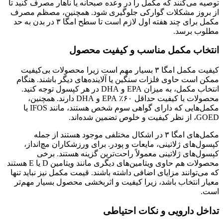
توصیه می‌کنند که مکمل را در وعده صبحانه یا ناهار مصرف کنید تا
از بروز مشکلات گوارکی جلوگیری شود. همچنین، مصظم مصرف
مکمل برای چند هفته اول لازم است تا سطح امگا ۳ در بدن به حد
مطلوب برسد.
انتخاب مکمل مناسب و کیفیت محصول
کیفیت مکمل امگا ۳ بسیار مهم است زیرا محصولات بی‌کیفیت
ممکن است حاوی فلزات سنگین یا آلاینده‌های دیگر باشند. هنگام
انتخاب مکمل، به میزان EPA و DHA در هر کپسول توجه کنید.
محصولات با کیفیت حداقل ۶۰٪ EPA و DHA دارند. همچنین،
مکمل‌هایی که دارای گواهی سوم شخص هستند، مانند IFOS یا
GOED، از نظر کیفیت و خلوص تضمین شده‌اند.
مکمل‌های امگا ۳ در اشکال مختلفی موجود هستند از جمله
کپسول‌های ژلاتینی، مایعات و پودر. برای ورزشکاران مچ‌انداز،
کپسول‌های ژلاتینی معمولاً راحت‌ترین گزینه هستند. برخی
محصولات هم حاوی ویتامین‌های دیگری مانند ویتامین D یا E هستند
که می‌توانند مزایای اضافی داشته باشند. قیمت مکمل نیز نباید تنها
معیار انتخاب باشد، زیرا کیفیت و اثربخشی محصول بسیار مهم‌تر
است.
تداخل دارویی و نکات احتیاطی