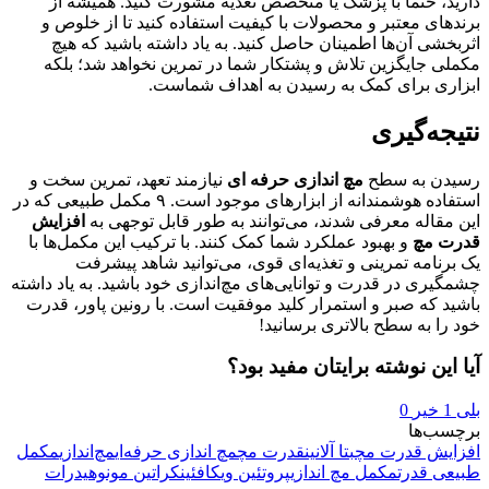
دارید، حتماً با پزشک یا متخصص تغذیه مشورت کنید. همیشه از
برندهای معتبر و محصولات با کیفیت استفاده کنید تا از خلوص و
اثربخشی آن‌ها اطمینان حاصل کنید. به یاد داشته باشید که هیچ
مکملی جایگزین تلاش و پشتکار شما در تمرین نخواهد شد؛ بلکه
ابزاری برای کمک به رسیدن به اهداف شماست.
نتیجه‌گیری
رسیدن به سطح
مچ اندازی حرفه ای
نیازمند تعهد، تمرین سخت و
استفاده هوشمندانه از ابزارهای موجود است. ۹ مکمل طبیعی که در
این مقاله معرفی شدند، می‌توانند به طور قابل توجهی به
افزایش
قدرت مچ
و بهبود عملکرد شما کمک کنند. با ترکیب این مکمل‌ها با
یک برنامه تمرینی و تغذیه‌ای قوی، می‌توانید شاهد پیشرفت
چشمگیری در قدرت و توانایی‌های مچ‌اندازی خود باشید. به یاد داشته
باشید که صبر و استمرار کلید موفقیت است. با رونین پاور، قدرت
خود را به سطح بالاتری برسانید!
آیا این نوشته برایتان مفید بود؟
بلی
1
خیر
0
برچسب‌ها
افزایش قدرت مچ
بتا آلانین
قدرت مچ
مچ اندازی حرفه‌ای
مچ‌اندازی
مکمل
طبیعی قدرت
مکمل مچ اندازی
پروتئین وی
کافئین
کراتین مونوهیدرات