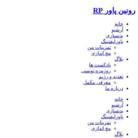
رونین پاور RP
خانه
آرشیو
بدنسازی
پاورلیفتینگ
تمرینات من
مچ اندازی
بلاگ
پادکست ها
روزمره نویسی
تغذیه و رژیم
معرفی مکمل
درباره ما
خانه
آرشیو
بدنسازی
پاورلیفتینگ
تمرینات من
مچ اندازی
بلاگ