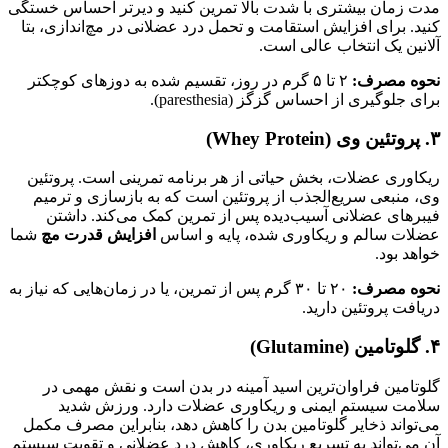
مدت زمان بیشتری با شدت بالا تمرین کنید و دیرتر احساس خستگی
کنید. برای افزایش استقامت و تحمل درد عضلانی در مچ‌اندازی، بتا
آلانین یک انتخاب عالی است.
نحوه مصرف:
۲ تا ۵ گرم در روز، تقسیم شده به دوزهای کوچکتر
برای جلوگیری از احساس گزگز (paresthesia).
۳. پروتئین وی (Whey Protein)
ریکاوری عضلات، بخش حیاتی از هر برنامه تمرینی است. پروتئین
وی، منبعی سریع‌الجذب از پروتئین است که به بازسازی و ترمیم
فیبرهای عضلانی آسیب‌دیده پس از تمرین کمک می‌کند. داشتن
عضلات سالم و ریکاوری شده، پایه و اساس
افزایش قدرت مچ
شما
خواهد بود.
نحوه مصرف:
۲۰ تا ۳۰ گرم پس از تمرین، یا در زمان‌هایی که نیاز به
دریافت پروتئین دارید.
۴. گلوتامین (Glutamine)
گلوتامین فراوان‌ترین اسید آمینه در بدن است و نقش مهمی در
سلامت سیستم ایمنی و ریکاوری عضلات دارد. ورزش شدید
می‌تواند ذخایر گلوتامین بدن را کاهش دهد، بنابراین مصرف مکمل
آن می‌تواند به تسریع ریکاوری، کاهش درد عضلانی و تقویت سیستم