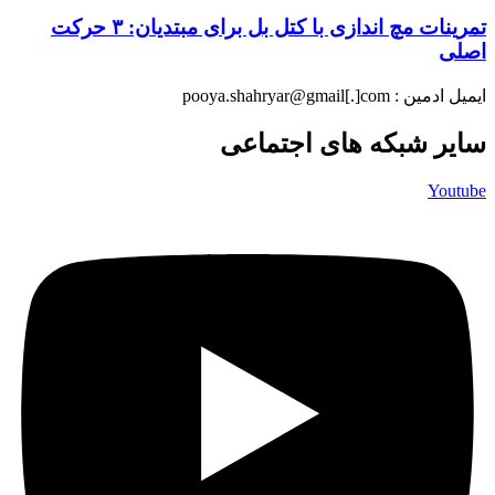
تمرینات مچ اندازی با کتل بل برای مبتدیان: ۳ حرکت
اصلی
ایمیل ادمین : pooya.shahryar@gmail[.]com
سایر شبکه های اجتماعی
Youtube