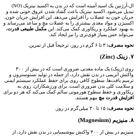
ال-آرژنین یک اسید آمینه است که در بدن به اکسید نیتریک (NO)
تبدیل می‌شود. اکسید نیتریک باعث گشاد شدن عروق خونی شده و
جریان خون به عضلات را افزایش می‌دهد. این افزایش جریان خون،
اکسیژن و مواد مغذی بیشتری را به عضلات مچ و ساعد می‌رساند و
به بهبود عملکرد و ریکاوری کمک می‌کند. این
مکمل طبیعی قدرت
،
می‌تواند حس پمپاژ قوی‌تری را نیز ایجاد کند.
نحوه مصرف:
۳ تا ۶ گرم در روز، ترجیحاً قبل از تمرین.
۷. زینک (Zinc)
روی (زینک) یک ماده معدنی ضروری است که در بیش از ۳۰۰
واکنش آنزیمی در بدن نقش دارد، از جمله در تولید تستوسترون و
ترمیم بافت‌ها. سطوح کافی روی برای حفظ عملکرد سیستم ایمنی
و سلامت کلی بدن ضروری است. برای ورزشکاران، روی به
ریکاوری و حفظ سطوح هورمونی سالم کمک می‌کند که هر دو برای
افزایش قدرت مچ
مهم هستند.
نحوه مصرف:
۱۵ تا ۳۰ میلی‌گرم در روز.
۸. منیزیم (Magnesium)
منیزیم در بیش از ۳۰۰ واکنش بیوشیمیایی در بدن نقش دارد، از