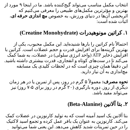
انتخاب مکمل مناسب می‌تواند گیج‌کننده باشد. ما در اینجا ۹ مورد از
بهترین و مؤثرترین مکمل‌های طبیعی را معرفی می‌کنیم که
اثربخشی آن‌ها در دنیای ورزش، به خصوص
مچ اندازی حرفه ای
،
اثبات شده است:
۱. کراتین مونوهیدرات (Creatine Monohydrate)
احتمالاً نام کراتین را بارها شنیده‌اید. این مکمل محبوب، یکی از
بهترین گزینه‌ها برای افزایش قدرت و حجم عضلات است. کراتین با
افزایش ذخایر ATP (واحد انرژی سلولی) در عضلات، به شما کمک
می‌کند تا در ست‌های کوتاه و انفجاری، قدرت بیشتری داشته باشید.
این دقیقاً همان چیزی است که در لحظات کلیدی یک مسابقه
مچ‌اندازی به آن نیاز دارید.
نحوه مصرف:
معمولاً ۵ گرم در روز، پس از تمرین یا در هر زمان
دیگری از روز. دوره بارگیری (۲۰ گرم در روز برای ۵-۷ روز) نیز
می‌تواند مفید باشد.
۲. بتا آلانین (Beta-Alanine)
بتا آلانین یک اسید آمینه است که به تولید کارنوزین در عضلات کمک
می‌کند. کارنوزین به عنوان یک بافر عمل کرده و تجمع اسید لاکتیک
را در حین تمرینات شدید کاهش می‌دهد. این یعنی شما می‌توانید