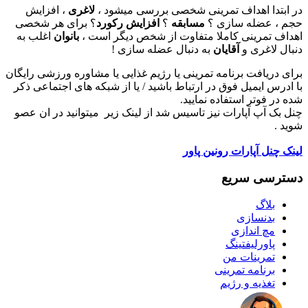
در ابتدا اهداف تمرینی شخصی بررسی میشود ،
لاغری
، افزایش
حجم ، عضله سازی ؟
مسابقه
؟
افزایش رکورد
؟ برای هر شخصی
اهداف تمرینی کاملا متفاوت از شخص دیگر است ،
بانوان
اغلب به
دنبال لاغری و
آقایان
به دنبال عضله سازی !
برای دریافت برنامه تمرینی یا رژیم غذایی یا مشاوره ورزشی رایگان
با ادرس ایمیل فوق در ارتباط باشید / یا از شبکه های اجتماعی ذکر
شده در فوتر استفاده نمایید.
چنل بک آپ آپارات نیز تاسیس شد از لینک زیر میتوانید در ان عصو
شوید .
لینک چنل آپارات رونین پاور
دسترسی سریع
بلاگ
بدنسازی
مچ اندازی
پاورلیفتینگ
تمرینات من
برنامه تمرینی
تغذیه و رژیم