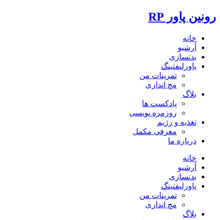
رونین پاور RP
خانه
آرشیو
بدنسازی
پاورلیفتینگ
تمرینات من
مچ اندازی
بلاگ
پادکست ها
روزمره نویسی
تغذیه و رژیم
معرفی مکمل
درباره ما
خانه
آرشیو
بدنسازی
پاورلیفتینگ
تمرینات من
مچ اندازی
بلاگ