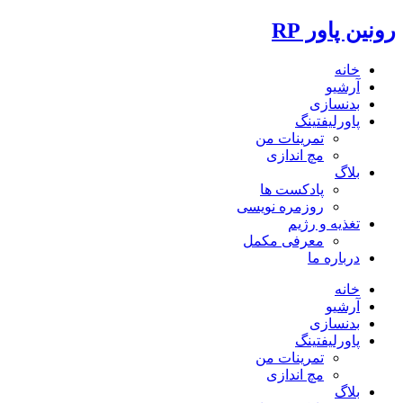
رونین پاور RP
خانه
آرشیو
بدنسازی
پاورلیفتینگ
تمرینات من
مچ اندازی
بلاگ
پادکست ها
روزمره نویسی
تغذیه و رژیم
معرفی مکمل
درباره ما
خانه
آرشیو
بدنسازی
پاورلیفتینگ
تمرینات من
مچ اندازی
بلاگ