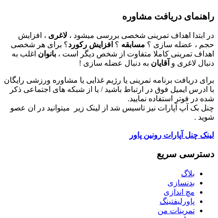
راهنمای دریافت مشاوره
در ابتدا اهداف تمرینی شخصی بررسی میشود ،
لاغری
، افزایش
حجم ، عضله سازی ؟
مسابقه
؟
افزایش رکورد
؟ برای هر شخصی
اهداف تمرینی کاملا متفاوت از شخص دیگر است ،
بانوان
اغلب به
دنبال لاغری و
آقایان
به دنبال عضله سازی !
برای دریافت برنامه تمرینی یا رژیم غذایی یا مشاوره ورزشی رایگان
با ادرس ایمیل فوق در ارتباط باشید / یا از شبکه های اجتماعی ذکر
شده در فوتر استفاده نمایید.
چنل بک آپ آپارات نیز تاسیس شد از لینک زیر میتوانید در ان عصو
شوید .
لینک چنل آپارات رونین پاور
دسترسی سریع
بلاگ
بدنسازی
مچ اندازی
پاورلیفتینگ
تمرینات من