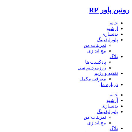
رونین پاور RP
خانه
آرشیو
بدنسازی
پاورلیفتینگ
تمرینات من
مچ اندازی
بلاگ
پادکست ها
روزمره نویسی
تغذیه و رژیم
معرفی مکمل
درباره ما
خانه
آرشیو
بدنسازی
پاورلیفتینگ
تمرینات من
مچ اندازی
بلاگ