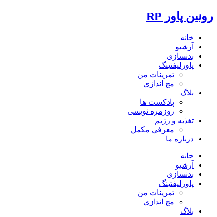
رونین پاور RP
خانه
آرشیو
بدنسازی
پاورلیفتینگ
تمرینات من
مچ اندازی
بلاگ
پادکست ها
روزمره نویسی
تغذیه و رژیم
معرفی مکمل
درباره ما
خانه
آرشیو
بدنسازی
پاورلیفتینگ
تمرینات من
مچ اندازی
بلاگ