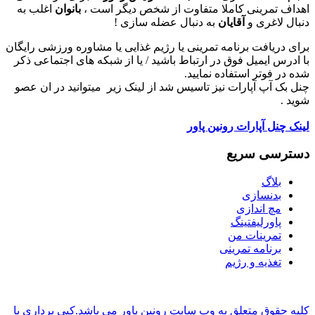
اهداف تمرینی کاملا متفاوت از شخص دیگر است ،
بانوان
اغلب به
دنبال لاغری و
آقایان
به دنبال عضله سازی !
برای دریافت برنامه تمرینی یا رژیم غذایی یا مشاوره ورزشی رایگان
با ادرس ایمیل فوق در ارتباط باشید / یا از شبکه های اجتماعی ذکر
شده در فوتر استفاده نمایید.
چنل بک آپ آپارات نیز تاسیس شد از لینک زیر میتوانید در ان عصو
شوید .
لینک چنل آپارات رونین پاور
دسترسی سریع
بلاگ
بدنسازی
مچ اندازی
پاورلیفتینگ
تمرینات من
برنامه تمرینی
تغذیه و رژیم
کلیه حقوق متعلق به وب سایت رونین پاور می باشد.کپی برداری با