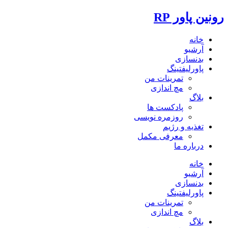
رونین پاور RP
خانه
آرشیو
بدنسازی
پاورلیفتینگ
تمرینات من
مچ اندازی
بلاگ
پادکست ها
روزمره نویسی
تغذیه و رژیم
معرفی مکمل
درباره ما
خانه
آرشیو
بدنسازی
پاورلیفتینگ
تمرینات من
مچ اندازی
بلاگ