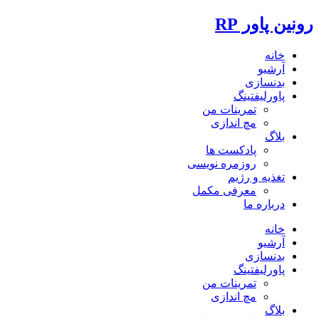
رونین پاور RP
خانه
آرشیو
بدنسازی
پاورلیفتینگ
تمرینات من
مچ اندازی
بلاگ
پادکست ها
روزمره نویسی
تغذیه و رژیم
معرفی مکمل
درباره ما
خانه
آرشیو
بدنسازی
پاورلیفتینگ
تمرینات من
مچ اندازی
بلاگ