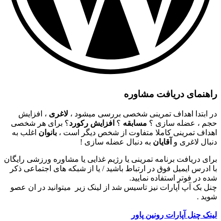
راهنمای دریافت مشاوره
در ابتدا اهداف تمرینی شخصی بررسی میشود ،
لاغری
، افزایش
حجم ، عضله سازی ؟
مسابقه
؟
افزایش رکورد
؟ برای هر شخصی
اهداف تمرینی کاملا متفاوت از شخص دیگر است ،
بانوان
اغلب به
دنبال لاغری و
آقایان
به دنبال عضله سازی !
برای دریافت برنامه تمرینی یا رژیم غذایی یا مشاوره ورزشی رایگان
با ادرس ایمیل فوق در ارتباط باشید / یا از شبکه های اجتماعی ذکر
شده در فوتر استفاده نمایید.
چنل بک آپ آپارات نیز تاسیس شد از لینک زیر میتوانید در ان عصو
شوید .
لینک چنل آپارات رونین پاور