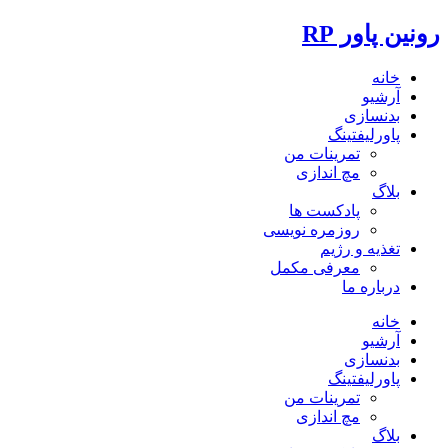
رونین پاور RP
خانه
آرشیو
بدنسازی
پاورلیفتینگ
تمرینات من
مچ اندازی
بلاگ
پادکست ها
روزمره نویسی
تغذیه و رژیم
معرفی مکمل
درباره ما
خانه
آرشیو
بدنسازی
پاورلیفتینگ
تمرینات من
مچ اندازی
بلاگ