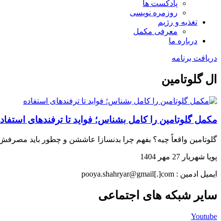
پادکست ها
روزمره نویسی
تغذیه و رژیم
معرفی مکمل
درباره ما
دریافت برنامه
ال گلوتامین
مکمل گلوتامین را کامل بشناس؛ فواید تا ترفندهای استفاد
گلوتامین واقعاً چیه؟ بفهم چرا بدنسازا عاششن و چطور باید مصرف
پویا شهریار
27 مهر 1404
ایمیل ادمین : pooya.shahryar@gmail[.]com
سایر شبکه های اجتماعی
Youtube