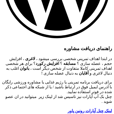
راهنمای دریافت مشاوره
در ابتدا اهداف تمرینی شخصی بررسی میشود ،
لاغری
، افزایش
حجم ، عضله سازی ؟
مسابقه
؟
افزایش رکورد
؟ برای هر شخصی
اهداف تمرینی کاملا متفاوت از شخص دیگر است ،
بانوان
اغلب به
دنبال لاغری و
آقایان
به دنبال عضله سازی !
برای دریافت برنامه تمرینی یا رژیم غذایی یا مشاوره ورزشی رایگان
با ادرس ایمیل فوق در ارتباط باشید / یا از شبکه های اجتماعی ذکر
شده در فوتر استفاده نمایید.
چنل بک آپ آپارات نیز تاسیس شد از لینک زیر میتوانید در ان عصو
شوید .
لینک چنل آپارات رونین پاور