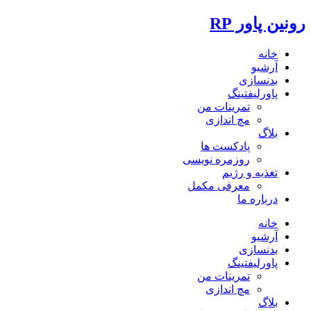
رونین پاور RP
خانه
آرشیو
بدنسازی
پاورلیفتینگ
تمرینات من
مچ اندازی
بلاگ
پادکست ها
روزمره نویسی
تغذیه و رژیم
معرفی مکمل
درباره ما
خانه
آرشیو
بدنسازی
پاورلیفتینگ
تمرینات من
مچ اندازی
بلاگ