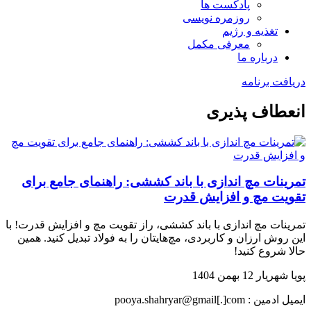
پادکست ها
روزمره نویسی
تغذیه و رژیم
معرفی مکمل
درباره ما
دریافت برنامه
انعطاف پذیری
تمرینات مچ اندازی با باند کششی: راهنمای جامع برای
تقویت مچ و افزایش قدرت
تمرینات مچ اندازی با باند کششی، راز تقویت مچ و افزایش قدرت! با
این روش ارزان و کاربردی، مچ‌هایتان را به فولاد تبدیل کنید. همین
حالا شروع کنید!
پویا شهریار
12 بهمن 1404
ایمیل ادمین : pooya.shahryar@gmail[.]com