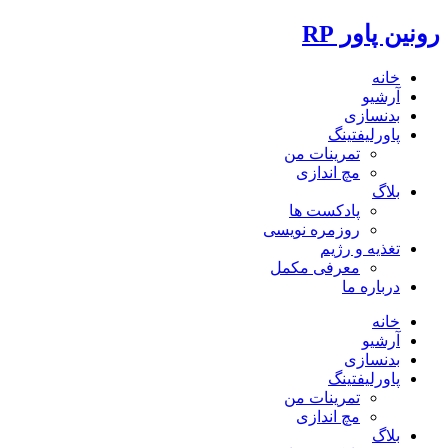
رونین پاور RP
خانه
آرشیو
بدنسازی
پاورلیفتینگ
تمرینات من
مچ اندازی
بلاگ
پادکست ها
روزمره نویسی
تغذیه و رژیم
معرفی مکمل
درباره ما
خانه
آرشیو
بدنسازی
پاورلیفتینگ
تمرینات من
مچ اندازی
بلاگ