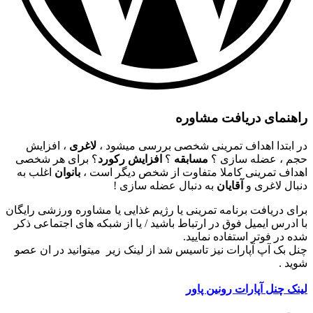
راهنمای دریافت مشاوره
در ابتدا اهداف تمرینی شخصی بررسی میشود ،
لاغری
، افزایش
حجم ، عضله سازی ؟
مسابقه
؟
افزایش رکورد
؟ برای هر شخصی
اهداف تمرینی کاملا متفاوت از شخص دیگر است ،
بانوان
اغلب به
دنبال لاغری و
آقایان
به دنبال عضله سازی !
برای دریافت برنامه تمرینی یا رژیم غذایی یا مشاوره ورزشی رایگان
با ادرس ایمیل فوق در ارتباط باشید / یا از شبکه های اجتماعی ذکر
شده در فوتر استفاده نمایید.
چنل بک آپ آپارات نیز تاسیس شد از لینک زیر میتوانید در ان عصو
شوید .
لینک چنل آپارات رونین پاور