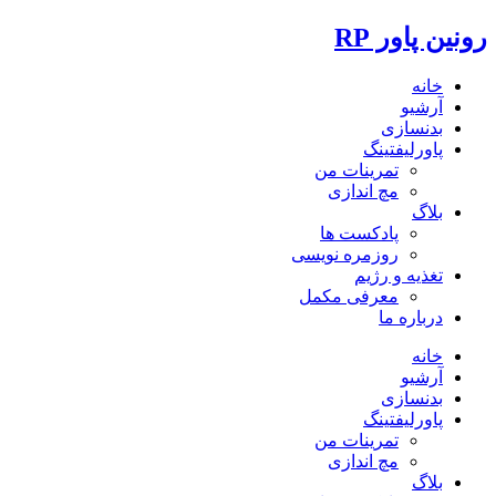
رونین پاور RP
خانه
آرشیو
بدنسازی
پاورلیفتینگ
تمرینات من
مچ اندازی
بلاگ
پادکست ها
روزمره نویسی
تغذیه و رژیم
معرفی مکمل
درباره ما
خانه
آرشیو
بدنسازی
پاورلیفتینگ
تمرینات من
مچ اندازی
بلاگ