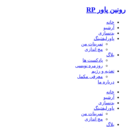
رونین پاور RP
خانه
آرشیو
بدنسازی
پاورلیفتینگ
تمرینات من
مچ اندازی
بلاگ
پادکست ها
روزمره نویسی
تغذیه و رژیم
معرفی مکمل
درباره ما
خانه
آرشیو
بدنسازی
پاورلیفتینگ
تمرینات من
مچ اندازی
بلاگ