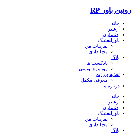
رونین پاور RP
خانه
آرشیو
بدنسازی
پاورلیفتینگ
تمرینات من
مچ اندازی
بلاگ
پادکست ها
روزمره نویسی
تغذیه و رژیم
معرفی مکمل
درباره ما
خانه
آرشیو
بدنسازی
پاورلیفتینگ
تمرینات من
مچ اندازی
بلاگ