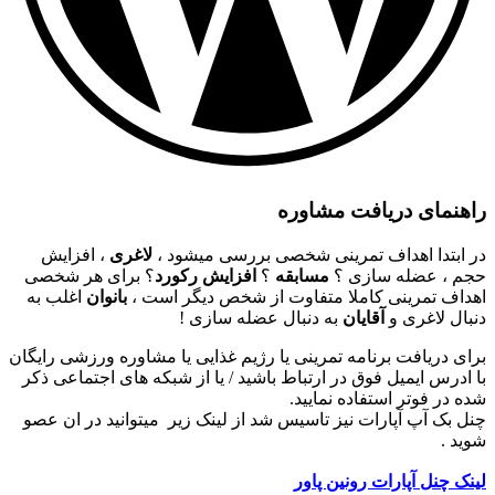
راهنمای دریافت مشاوره
در ابتدا اهداف تمرینی شخصی بررسی میشود ،
لاغری
، افزایش
حجم ، عضله سازی ؟
مسابقه
؟
افزایش رکورد
؟ برای هر شخصی
اهداف تمرینی کاملا متفاوت از شخص دیگر است ،
بانوان
اغلب به
دنبال لاغری و
آقایان
به دنبال عضله سازی !
برای دریافت برنامه تمرینی یا رژیم غذایی یا مشاوره ورزشی رایگان
با ادرس ایمیل فوق در ارتباط باشید / یا از شبکه های اجتماعی ذکر
شده در فوتر استفاده نمایید.
چنل بک آپ آپارات نیز تاسیس شد از لینک زیر میتوانید در ان عصو
شوید .
لینک چنل آپارات رونین پاور