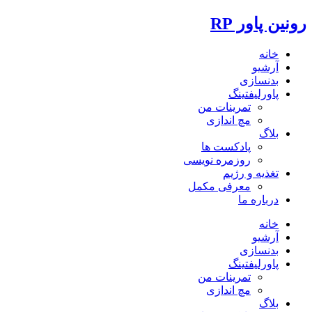
رونین پاور RP
خانه
آرشیو
بدنسازی
پاورلیفتینگ
تمرینات من
مچ اندازی
بلاگ
پادکست ها
روزمره نویسی
تغذیه و رژیم
معرفی مکمل
درباره ما
خانه
آرشیو
بدنسازی
پاورلیفتینگ
تمرینات من
مچ اندازی
بلاگ