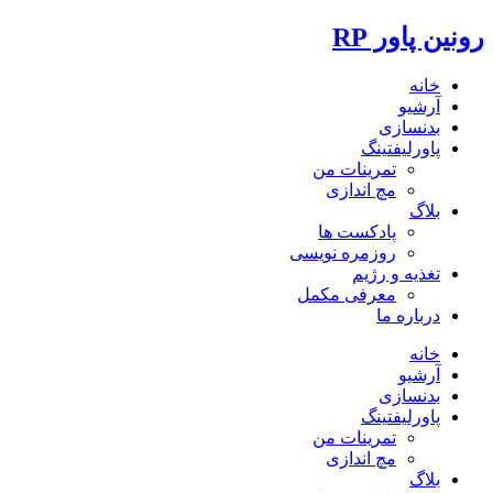
رونین پاور RP
خانه
آرشیو
بدنسازی
پاورلیفتینگ
تمرینات من
مچ اندازی
بلاگ
پادکست ها
روزمره نویسی
تغذیه و رژیم
معرفی مکمل
درباره ما
خانه
آرشیو
بدنسازی
پاورلیفتینگ
تمرینات من
مچ اندازی
بلاگ