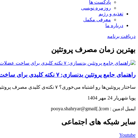
پادکست ها
روزمره نویسی
تغذیه و رژیم
معرفی مکمل
درباره ما
دریافت برنامه
بهترین زمان مصرف پروتئین
راهنمای جامع پروتئین بدنسازی: ۷ نکته کلیدی برای ساخت عضلات قوی
ساختار پروتئین‌ها رو اشتباه می‌خوری؟ ۷ نکته‌ی کلیدی مصرف پروتئین در بدنسازی رو بخون و توده‌ی عضلانی‌ات رو تا ۳۰٪ بیشتر بساز…
پویا شهریار
24 مهر 1404
ایمیل ادمین : pooya.shahryar@gmail[.]com
سایر شبکه های اجتماعی
Youtube