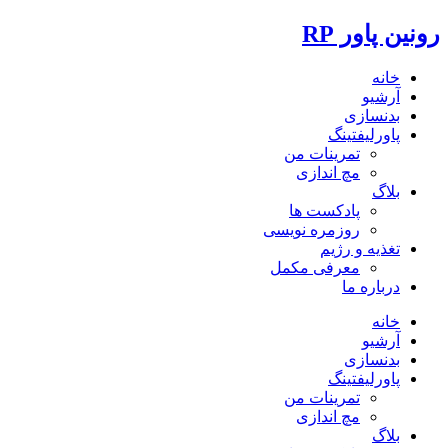
رونین پاور RP
خانه
آرشیو
بدنسازی
پاورلیفتینگ
تمرینات من
مچ اندازی
بلاگ
پادکست ها
روزمره نویسی
تغذیه و رژیم
معرفی مکمل
درباره ما
خانه
آرشیو
بدنسازی
پاورلیفتینگ
تمرینات من
مچ اندازی
بلاگ