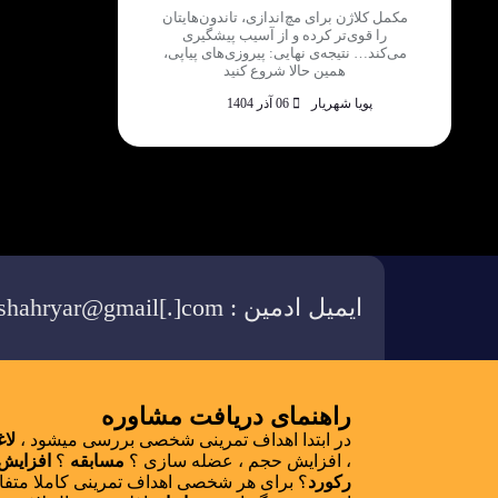
مکمل کلاژن برای مچ‌اندازی، تاندون‌هایتان
را قوی‌تر کرده و از آسیب پیشگیری
می‌کند… نتیجه‌ی نهایی: پیروزی‌های پیاپی،
همین حالا شروع کنید
پویا شهریار
06 آذر 1404
ایمیل ادمین : pooya.shahryar@gmail[.]com
راهنمای دریافت مشاوره
در ابتدا اهداف تمرینی شخصی بررسی میشود ،
لا
، افزایش حجم ، عضله سازی ؟
مسابقه
؟
افزایش
رکورد
؟ برای هر شخصی اهداف تمرینی کاملا متف