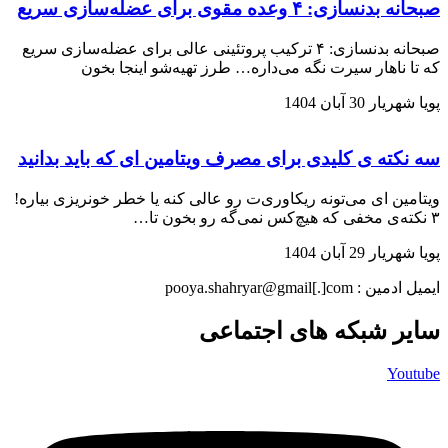
صبحانه بدنسازی: ۴ وعده مقوی برای عضله‌سازی سریع
صبحانه بدنسازی: ۴ ترکیب پروتئینی عالی برای عضله‌سازی سریع
که تا ناهار سیرت نگه می‌داره… طرز تهیه‌شو اینجا بخون
پویا شهریار
30 آبان 1404
سه نکته ی کلیدی برای مصرف ویتامین ای که باید بدانید
ویتامین ای می‌تونه ریکاوری‌ت رو عالی کنه یا خطر خونریزی بیاره!
۳ نکته‌ی مخفی که هیچ‌کس نمی‌گه رو بخون تا…
پویا شهریار
29 آبان 1404
ایمیل ادمین : pooya.shahryar@gmail[.]com
سایر شبکه های اجتماعی
Youtube