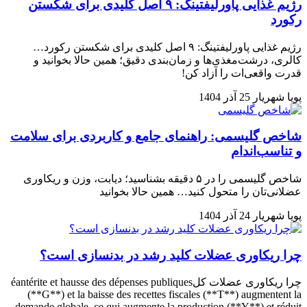
رژیم غذایی پاورلیفتینگ: ۹ اصل کلیدی برای شکستن
رکورد
رژیم غذایی پاورلیفتینگ: ۹ اصل کلیدی برای شکستن رکورد…
کالری، درشت‌مغذی‌ها و زمان‌بندی دقیق؛ همین حالا بخوانید و
قدرت واقعی‌ات را آزاد کن!
پویا شهریار
25 آذر 1404
شاخص گلیسمی: راهنمای جامع و کاربردی برای سلامت
و تناسب‌اندام
شاخص گلیسمی را در ۵ دقیقه بشناسید؛ دیابت، وزن و ریکاوری
عضلانی‌تان را متحول کنید… همین حالا بخوانید
پویا شهریار
24 آذر 1404
چرا ریکاوری عضلات کلید رشد در بدنسازی است؟
چرا ریکاوری عضلات کلéantérite et hausse des dépenses publiques
(**G**) et la baisse des recettes fiscales (**T**) augmentent la
demande globale, ce qui augmente la production (**Y**) et réduit