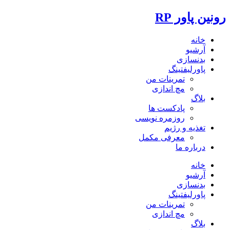
رونین پاور RP
خانه
آرشیو
بدنسازی
پاورلیفتینگ
تمرینات من
مچ اندازی
بلاگ
پادکست ها
روزمره نویسی
تغذیه و رژیم
معرفی مکمل
درباره ما
خانه
آرشیو
بدنسازی
پاورلیفتینگ
تمرینات من
مچ اندازی
بلاگ