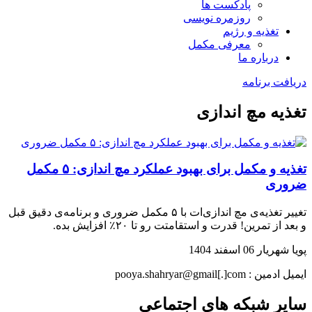
پادکست ها
روزمره نویسی
تغذیه و رژیم
معرفی مکمل
درباره ما
دریافت برنامه
تغذیه مچ اندازی
تغذیه و مکمل برای بهبود عملکرد مچ اندازی: ۵ مکمل
ضروری
تغییر تغذیه‌ی مچ اندازی‌ات با ۵ مکمل ضروری و برنامه‌ی دقیق قبل
و بعد از تمرین! قدرت و استقامتت رو تا ۲۰٪ افزایش بده.
پویا شهریار
06 اسفند 1404
ایمیل ادمین : pooya.shahryar@gmail[.]com
سایر شبکه های اجتماعی