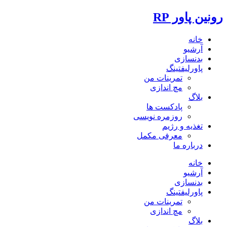
رونین پاور RP
خانه
آرشیو
بدنسازی
پاورلیفتینگ
تمرینات من
مچ اندازی
بلاگ
پادکست ها
روزمره نویسی
تغذیه و رژیم
معرفی مکمل
درباره ما
خانه
آرشیو
بدنسازی
پاورلیفتینگ
تمرینات من
مچ اندازی
بلاگ