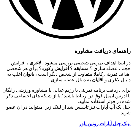
راهنمای دریافت مشاوره
در ابتدا اهداف تمرینی شخصی بررسی میشود ،
لاغری
، افزایش
حجم ، عضله سازی ؟
مسابقه
؟
افزایش رکورد
؟ برای هر شخصی
اهداف تمرینی کاملا متفاوت از شخص دیگر است ،
بانوان
اغلب به
دنبال لاغری و
آقایان
به دنبال عضله سازی !
برای دریافت برنامه تمرینی یا رژیم غذایی یا مشاوره ورزشی رایگان
با ادرس ایمیل فوق در ارتباط باشید / یا از شبکه های اجتماعی ذکر
شده در فوتر استفاده نمایید.
چنل بک آپ آپارات نیز تاسیس شد از لینک زیر میتوانید در ان عصو
شوید .
لینک چنل آپارات رونین پاور