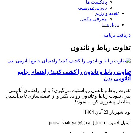
پادکست ها
روزمره نویسی
تغذیه و رژیم
معرفی مکمل
درباره ما
دریافت برنامه
تفاوت رباط و تاندون
تفاوت رباط و تاندون را کشف کنید؛ راهنمای جامع
آناتومی بدن
تفاوت رباط و تاندون رو اشتباه می‌گیری؟ با این راهنمای آناتومی
بدن، تقویت رباط و تاندون رو یاد بگیر و از عضله‌سازی تا بی‌آسیبی
مفاصل پیشروی کن… بخون!
پویا شهریار
23 آبان 1404
ایمیل ادمین : pooya.shahryar@gmail[.]com