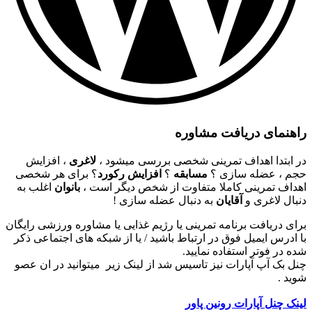
راهنمای دریافت مشاوره
در ابتدا اهداف تمرینی شخصی بررسی میشود ،
لاغری
، افزایش
حجم ، عضله سازی ؟
مسابقه
؟
افزایش رکورد
؟ برای هر شخصی
اهداف تمرینی کاملا متفاوت از شخص دیگر است ،
بانوان
اغلب به
دنبال لاغری و
آقایان
به دنبال عضله سازی !
برای دریافت برنامه تمرینی یا رژیم غذایی یا مشاوره ورزشی رایگان
با ادرس ایمیل فوق در ارتباط باشید / یا از شبکه های اجتماعی ذکر
شده در فوتر استفاده نمایید.
چنل بک آپ آپارات نیز تاسیس شد از لینک زیر میتوانید در ان عصو
شوید .
لینک چنل آپارات رونین پاور