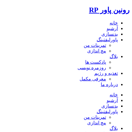
رونین پاور RP
خانه
آرشیو
بدنسازی
پاورلیفتینگ
تمرینات من
مچ اندازی
بلاگ
پادکست ها
روزمره نویسی
تغذیه و رژیم
معرفی مکمل
درباره ما
خانه
آرشیو
بدنسازی
پاورلیفتینگ
تمرینات من
مچ اندازی
بلاگ