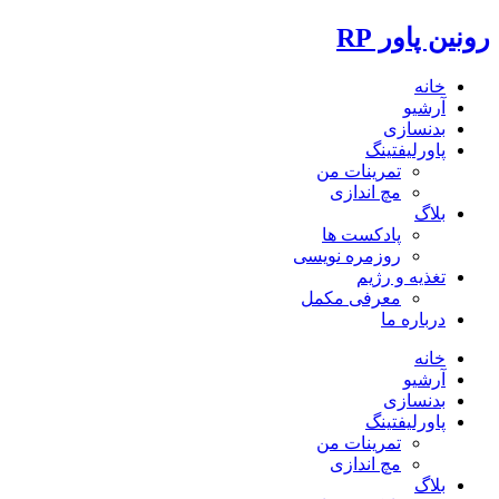
رونین پاور RP
خانه
آرشیو
بدنسازی
پاورلیفتینگ
تمرینات من
مچ اندازی
بلاگ
پادکست ها
روزمره نویسی
تغذیه و رژیم
معرفی مکمل
درباره ما
خانه
آرشیو
بدنسازی
پاورلیفتینگ
تمرینات من
مچ اندازی
بلاگ