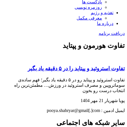
پادکست ها
روزمره نویسی
تغذیه و رژیم
معرفی مکمل
درباره ما
دریافت برنامه
تفاوت هورمون و پپتاید
تفاوت استروئید و پپتاید را در ۵ دقیقه یاد بگیر
تفاوت استروئید و پپتاید رو در ۵ دقیقه یاد بگیر؛ فهم ساده‌ی
سوماتروپین و مصرف استروئید در ورزش… مطمئن‌ترین راه
انتخاب درست رو بخون
پویا شهریار
21 مهر 1404
ایمیل ادمین : pooya.shahryar@gmail[.]com
سایر شبکه های اجتماعی