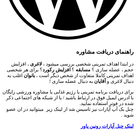
راهنمای دریافت مشاوره
در ابتدا اهداف تمرینی شخصی بررسی میشود ،
لاغری
، افزایش
حجم ، عضله سازی ؟
مسابقه
؟
افزایش رکورد
؟ برای هر شخصی
اهداف تمرینی کاملا متفاوت از شخص دیگر است ،
بانوان
اغلب به
دنبال لاغری و
آقایان
به دنبال عضله سازی !
برای دریافت برنامه تمرینی یا رژیم غذایی یا مشاوره ورزشی رایگان
با ادرس ایمیل فوق در ارتباط باشید / یا از شبکه های اجتماعی ذکر
شده در فوتر استفاده نمایید.
چنل بک آپ آپارات نیز تاسیس شد از لینک زیر میتوانید در ان عصو
شوید .
لینک چنل آپارات رونین پاور