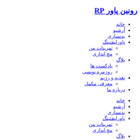
رونین پاور RP
خانه
آرشیو
بدنسازی
پاورلیفتینگ
تمرینات من
مچ اندازی
بلاگ
پادکست ها
روزمره نویسی
تغذیه و رژیم
معرفی مکمل
درباره ما
خانه
آرشیو
بدنسازی
پاورلیفتینگ
تمرینات من
مچ اندازی
بلاگ