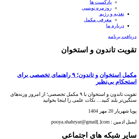
پادکست ها
روزمره نویسی
تغذیه و رژیم
معرفی مکمل
درباره ما
دریافت برنامه
تقویت تاندون و استخوان
مکمل استخوان و تاندون؛ ۹ راهنمای تخصصی برای
استحکام بی‌نظیر
تقویت تاندون و استخوان با ۹ مکمل تخصصی؛ از امروز وزنه‌های
سنگین‌تر بلند کنید… نکات علمی را اینجا بخوانید
پویا شهریار
20 مهر 1404
ایمیل ادمین : pooya.shahryar@gmail[.]com
سایر شبکه های اجتماعی