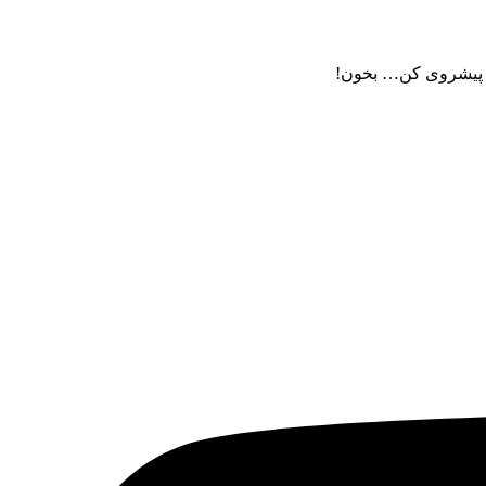
اصل پیشروی کن… بخون!