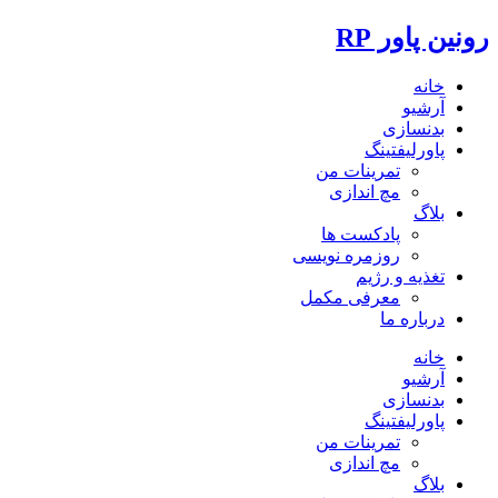
رونین پاور RP
خانه
آرشیو
بدنسازی
پاورلیفتینگ
تمرینات من
مچ اندازی
بلاگ
پادکست ها
روزمره نویسی
تغذیه و رژیم
معرفی مکمل
درباره ما
خانه
آرشیو
بدنسازی
پاورلیفتینگ
تمرینات من
مچ اندازی
بلاگ