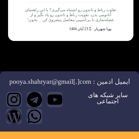
تفاوت رباط و تاندون رو اشتباه می‌گیری؟ با این راهنمای
آناتومی بدن، تقویت رباط و تاندون رو یاد بگیر و از
عضله‌سازی تا بی‌آسیبی مفاصل پیشروی کن… بخون!
پویا شهریار
23 آبان 1404
ایمیل ادمین : pooya.shahryar@gmail[.]com
سایر شبکه های
اجتماعی