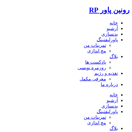
رونین پاور RP
خانه
آرشیو
بدنسازی
پاورلیفتینگ
تمرینات من
مچ اندازی
بلاگ
پادکست ها
روزمره نویسی
تغذیه و رژیم
معرفی مکمل
درباره ما
خانه
آرشیو
بدنسازی
پاورلیفتینگ
تمرینات من
مچ اندازی
بلاگ