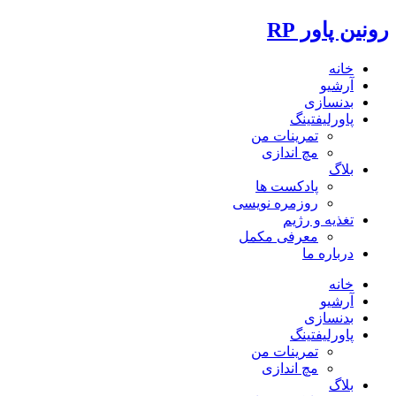
رونین پاور RP
خانه
آرشیو
بدنسازی
پاورلیفتینگ
تمرینات من
مچ اندازی
بلاگ
پادکست ها
روزمره نویسی
تغذیه و رژیم
معرفی مکمل
درباره ما
خانه
آرشیو
بدنسازی
پاورلیفتینگ
تمرینات من
مچ اندازی
بلاگ