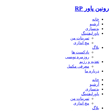
رونین پاور RP
خانه
آرشیو
بدنسازی
پاورلیفتینگ
تمرینات من
مچ اندازی
بلاگ
پادکست ها
روزمره نویسی
تغذیه و رژیم
معرفی مکمل
درباره ما
خانه
آرشیو
بدنسازی
پاورلیفتینگ
تمرینات من
مچ اندازی
بلاگ