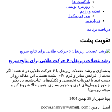
پادکست ها
روزمره نویسی
تغذیه و رژیم
معرفی مکمل
درباره ما
دریافت برنامه
تقویت پشت
رشد عضلات زیربغل: ۶ حرکت طلایی برای نتایج سریع
بدنسازی و رشد عضلات زیربغل با ۶ حرکت طلایی در ۸ هفته! اگر
به‌دنبال افزایش سایز و فرم Vای پشت هستی، این مقاله رو از
دست نده. با تمرینات تخصصی و تکنیک‌های اثبات‌شده، یاد بگیر
چطور زیربغل‌های قوی و حجیم بسازی. همین حالا شروع کن و
نتیجه رو ببین!
پویا شهریار
28 بهمن 1404
ایمیل ادمین : pooya.shahryar@gmail[.]com