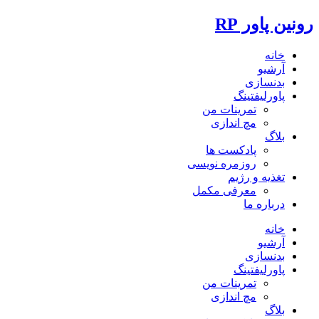
رونین پاور RP
خانه
آرشیو
بدنسازی
پاورلیفتینگ
تمرینات من
مچ اندازی
بلاگ
پادکست ها
روزمره نویسی
تغذیه و رژیم
معرفی مکمل
درباره ما
خانه
آرشیو
بدنسازی
پاورلیفتینگ
تمرینات من
مچ اندازی
بلاگ