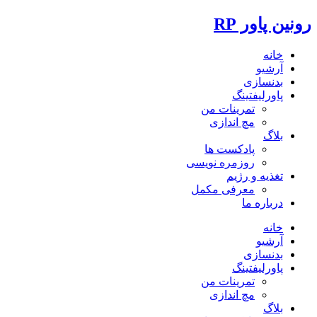
رونین پاور RP
خانه
آرشیو
بدنسازی
پاورلیفتینگ
تمرینات من
مچ اندازی
بلاگ
پادکست ها
روزمره نویسی
تغذیه و رژیم
معرفی مکمل
درباره ما
خانه
آرشیو
بدنسازی
پاورلیفتینگ
تمرینات من
مچ اندازی
بلاگ