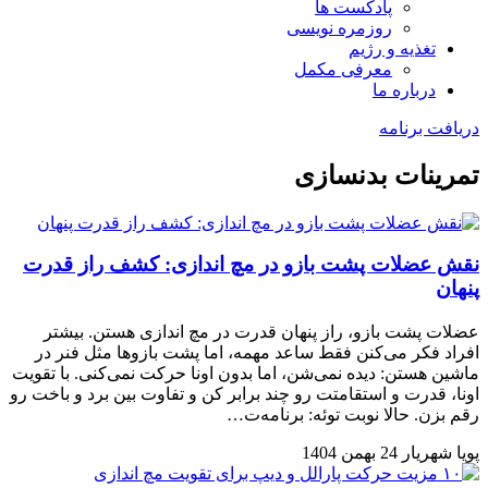
پادکست ها
روزمره نویسی
تغذیه و رژیم
معرفی مکمل
درباره ما
دریافت برنامه
تمرینات بدنسازی
نقش عضلات پشت بازو در مچ اندازی: کشف راز قدرت
پنهان
عضلات پشت بازو، راز پنهان قدرت در مچ اندازی هستن. بیشتر
افراد فکر می‌کنن فقط ساعد مهمه، اما پشت بازوها مثل فنر در
ماشین هستن: دیده نمی‌شن، اما بدون اونا حرکت نمی‌کنی. با تقویت
اونا، قدرت و استقامتت رو چند برابر کن و تفاوت بین برد و باخت رو
رقم بزن. حالا نوبت توئه: برنامه‌ت…
پویا شهریار
24 بهمن 1404