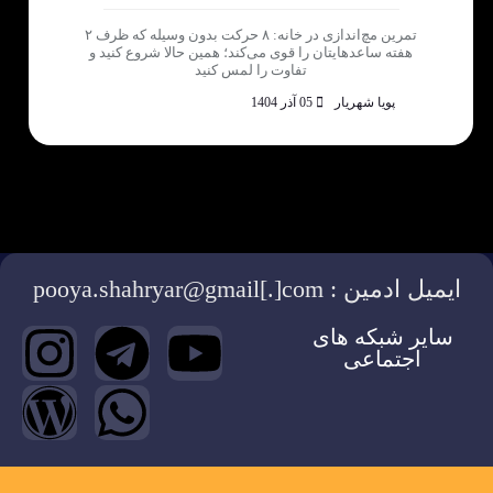
تمرین مچ‌اندازی در خانه: ۸ حرکت بدون وسیله که ظرف ۲
هفته ساعدهایتان را قوی می‌کند؛ همین حالا شروع کنید و
تفاوت را لمس کنید
پویا شهریار
05 آذر 1404
ایمیل ادمین : pooya.shahryar@gmail[.]com
سایر شبکه های
اجتماعی