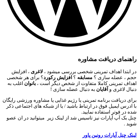
راهنمای دریافت مشاوره
در ابتدا اهداف تمرینی شخصی بررسی میشود ،
لاغری
، افزایش
حجم ، عضله سازی ؟
مسابقه
؟
افزایش رکورد
؟ برای هر شخصی
اهداف تمرینی کاملا متفاوت از شخص دیگر است ،
بانوان
اغلب به
دنبال لاغری و
آقایان
به دنبال عضله سازی !
برای دریافت برنامه تمرینی یا رژیم غذایی یا مشاوره ورزشی رایگان
با ادرس ایمیل فوق در ارتباط باشید / یا از شبکه های اجتماعی ذکر
شده در فوتر استفاده نمایید.
چنل بک آپ آپارات نیز تاسیس شد از لینک زیر میتوانید در ان عصو
شوید .
لینک چنل آپارات رونین پاور