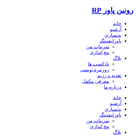
رونین پاور RP
خانه
آرشیو
بدنسازی
پاورلیفتینگ
تمرینات من
مچ اندازی
بلاگ
پادکست ها
روزمره نویسی
تغذیه و رژیم
معرفی مکمل
درباره ما
خانه
آرشیو
بدنسازی
پاورلیفتینگ
تمرینات من
مچ اندازی
بلاگ