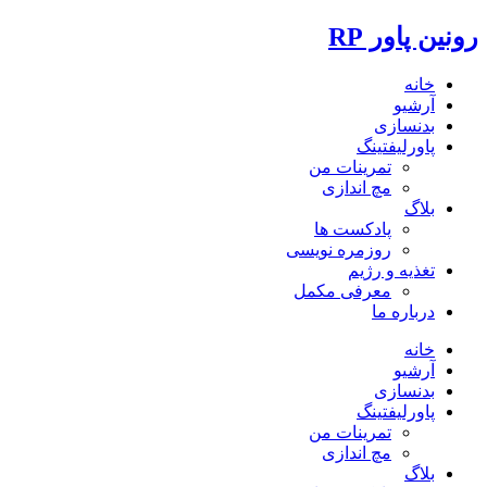
رونین پاور RP
خانه
آرشیو
بدنسازی
پاورلیفتینگ
تمرینات من
مچ اندازی
بلاگ
پادکست ها
روزمره نویسی
تغذیه و رژیم
معرفی مکمل
درباره ما
خانه
آرشیو
بدنسازی
پاورلیفتینگ
تمرینات من
مچ اندازی
بلاگ