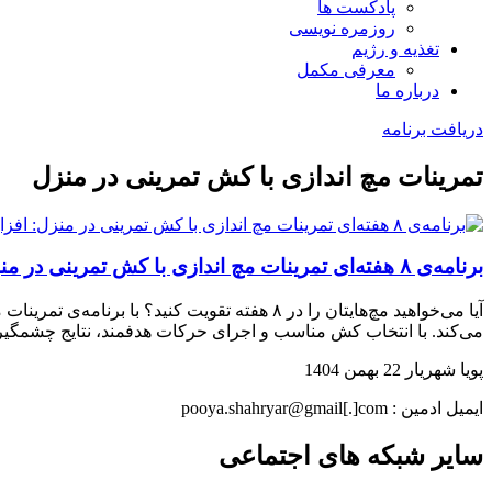
پادکست ها
روزمره نویسی
تغذیه و رژیم
معرفی مکمل
درباره ما
دریافت برنامه
تمرینات مچ اندازی با کش تمرینی در منزل
برنامه‌ی ۸ هفته‌ای تمرینات مچ اندازی با کش تمرینی در منزل: افزایش قدرت و دقت مچ
آیا می‌خواهید مچ‌هایتان را در ۸ هفته تقویت 
می‌کند. با انتخاب کش مناسب و اجرای حرکات هدفمند، نتایج چشمگی
پویا شهریار
22 بهمن 1404
ایمیل ادمین : pooya.shahryar@gmail[.]com
سایر شبکه های اجتماعی