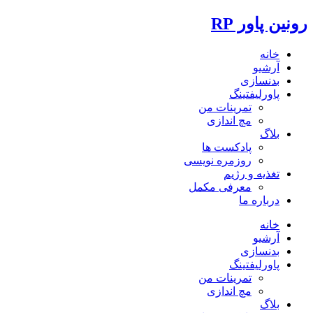
رونین پاور RP
خانه
آرشیو
بدنسازی
پاورلیفتینگ
تمرینات من
مچ اندازی
بلاگ
پادکست ها
روزمره نویسی
تغذیه و رژیم
معرفی مکمل
درباره ما
خانه
آرشیو
بدنسازی
پاورلیفتینگ
تمرینات من
مچ اندازی
بلاگ