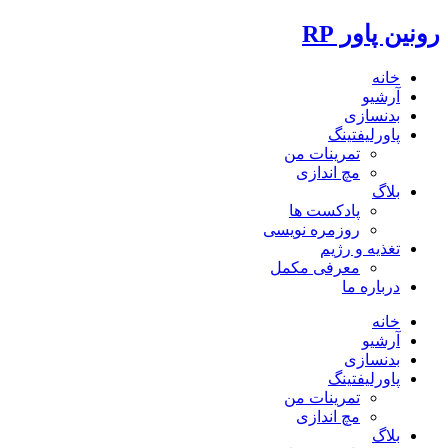
رونین پاور RP
خانه
آرشیو
بدنسازی
پاورلیفتینگ
تمرینات من
مچ اندازی
بلاگ
پادکست ها
روزمره نویسی
تغذیه و رژیم
معرفی مکمل
درباره ما
خانه
آرشیو
بدنسازی
پاورلیفتینگ
تمرینات من
مچ اندازی
بلاگ