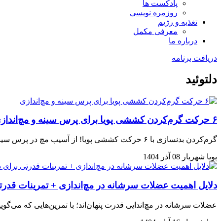
پادکست ها
روزمره نویسی
تغذیه و رژیم
معرفی مکمل
درباره ما
دریافت برنامه
دلتوئید
۶ حرکت گرم‌کردن کششی پویا برای پرس سینه و مچ‌اندازی
گرم‌کردن بدنسازی با ۶ حرکت کششی پویا! از آسیب مچ در پرس سینه جلوگیری کنید و عملکردتان را متحول سازید. همین حالا کشف کنید!
پویا شهریار
08 آذر 1404
دلایل اهمیت عضلات سرشانه در مچ‌اندازی + تمرینات قدر
عضلات سرشانه در مچ‌اندایی قدرت پنهان‌اند؛ با تمرین‌هایی که می‌گوییم ظرف ۲ هفته ۳۰٪ قوی‌تر شو و حریف را له کن! برنامه‌ی اختص